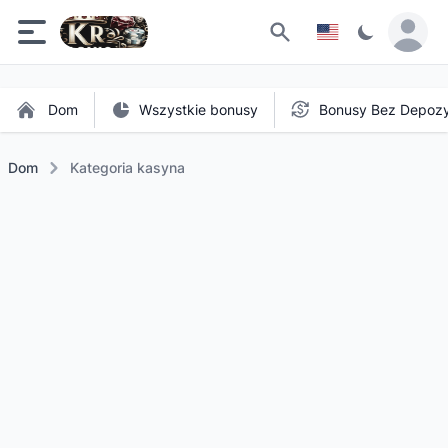
Szukaj
Dom
Wszystkie bonusy
Bonusy Bez Depoz
Dom
Kategoria kasyna