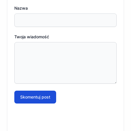
Nazwa
Twoja wiadomość
Skomentuj post