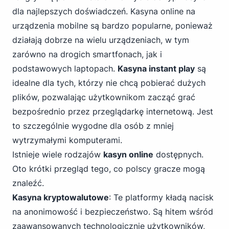
dla najlepszych doświadczeń. Kasyna online na
urządzenia mobilne są bardzo popularne, ponieważ
działają dobrze na wielu urządzeniach, w tym
zarówno na drogich smartfonach, jak i
podstawowych laptopach.
Kasyna instant play
są
idealne dla tych, którzy nie chcą pobierać dużych
plików, pozwalając użytkownikom zacząć grać
bezpośrednio przez przeglądarkę internetową. Jest
to szczególnie wygodne dla osób z mniej
wytrzymałymi komputerami.
Istnieje wiele rodzajów
kasyn online
dostępnych.
Oto krótki przegląd tego, co polscy gracze mogą
znaleźć.
Kasyna kryptowalutowe
: Te platformy kładą nacisk
na anonimowość i bezpieczeństwo. Są hitem wśród
zaawansowanych technologicznie użytkowników,