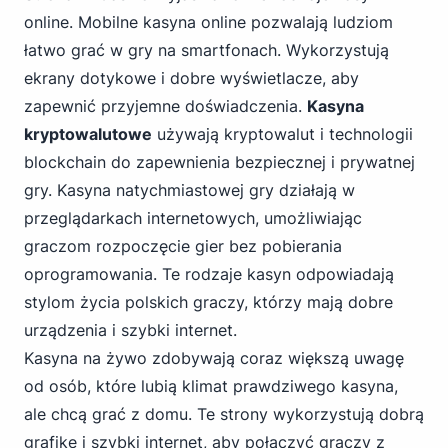
online. Mobilne kasyna online pozwalają ludziom
łatwo grać w gry na smartfonach. Wykorzystują
ekrany dotykowe i dobre wyświetlacze, aby
zapewnić przyjemne doświadczenia.
Kasyna
kryptowalutowe
używają kryptowalut i technologii
blockchain do zapewnienia bezpiecznej i prywatnej
gry. Kasyna natychmiastowej gry działają w
przeglądarkach internetowych, umożliwiając
graczom rozpoczęcie gier bez pobierania
oprogramowania. Te rodzaje kasyn odpowiadają
stylom życia polskich graczy, którzy mają dobre
urządzenia i szybki internet.
Kasyna na żywo zdobywają coraz większą uwagę
od osób, które lubią klimat prawdziwego kasyna,
ale chcą grać z domu. Te strony wykorzystują dobrą
grafikę i szybki internet, aby połączyć graczy z