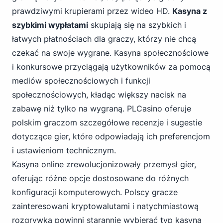
prawdziwymi krupierami przez wideo HD.
Kasyna z
szybkimi wypłatami
skupiają się na szybkich i
łatwych płatnościach dla graczy, którzy nie chcą
czekać na swoje wygrane. Kasyna społecznościowe
i konkursowe przyciągają użytkowników za pomocą
mediów społecznościowych i funkcji
społecznościowych, kładąc większy nacisk na
zabawę niż tylko na wygraną. PLCasino oferuje
polskim graczom szczegółowe recenzje i sugestie
dotyczące gier, które odpowiadają ich preferencjom
i ustawieniom technicznym.
Kasyna online zrewolucjonizowały przemysł gier,
oferując różne opcje dostosowane do różnych
konfiguracji komputerowych. Polscy gracze
zainteresowani kryptowalutami i natychmiastową
rozgrywką powinni starannie wybierać typ kasyna