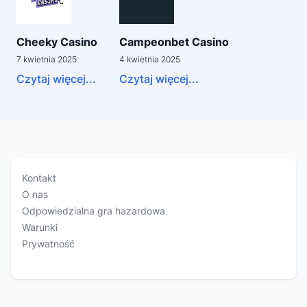
Cheeky Casino
Campeonbet Casino
7 kwietnia 2025
4 kwietnia 2025
Czytaj więcej...
Czytaj więcej...
Kontakt
O nas
Odpowiedzialna gra hazardowa
Warunki
Prywatność