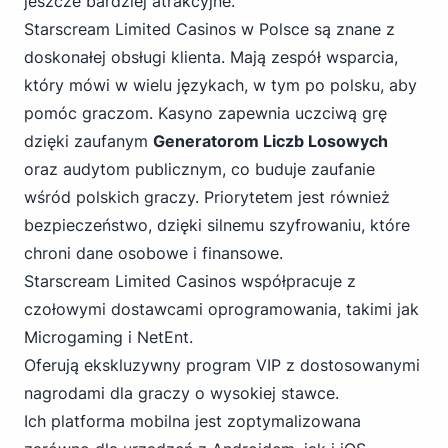
jeszcze bardziej atrakcyjne.
Starscream Limited Casinos w Polsce są znane z
doskonałej obsługi klienta. Mają zespół wsparcia,
który mówi w wielu językach, w tym po polsku, aby
pomóc graczom. Kasyno zapewnia uczciwą grę
dzięki zaufanym
Generatorom Liczb Losowych
oraz audytom publicznym, co buduje zaufanie
wśród polskich graczy. Priorytetem jest również
bezpieczeństwo, dzięki silnemu szyfrowaniu, które
chroni dane osobowe i finansowe.
Starscream Limited Casinos współpracuje z
czołowymi dostawcami oprogramowania, takimi jak
Microgaming i NetEnt.
Oferują ekskluzywny program VIP z dostosowanymi
nagrodami dla graczy o wysokiej stawce.
Ich platforma mobilna jest zoptymalizowana