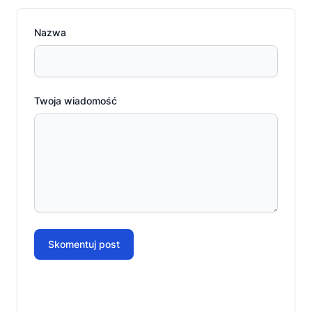
Nazwa
Twoja wiadomość
Skomentuj post