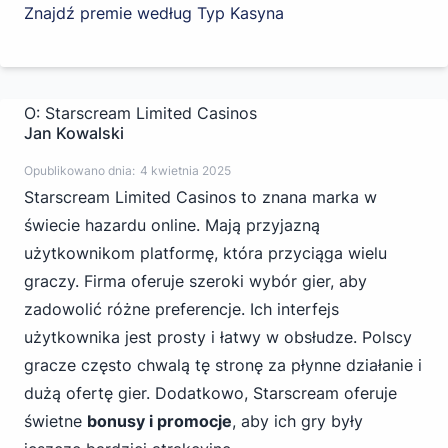
Znajdź premie według Typ Kasyna
O: Starscream Limited Casinos
Jan Kowalski
Opublikowano dnia:
4 kwietnia 2025
Starscream Limited Casinos to znana marka w
świecie hazardu online. Mają przyjazną
użytkownikom platformę, która przyciąga wielu
graczy. Firma oferuje szeroki wybór gier, aby
zadowolić różne preferencje. Ich interfejs
użytkownika jest prosty i łatwy w obsłudze. Polscy
gracze często chwalą tę stronę za płynne działanie i
dużą ofertę gier. Dodatkowo, Starscream oferuje
świetne
bonusy i promocje
, aby ich gry były