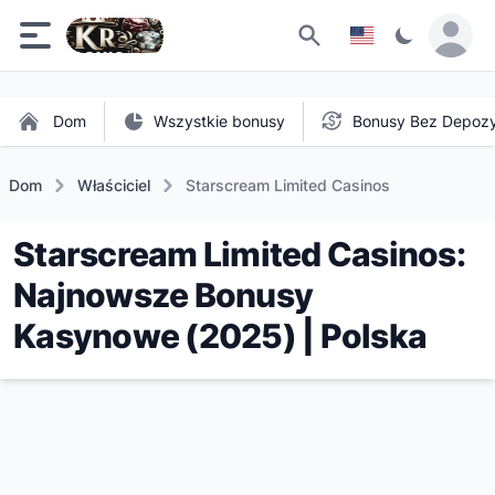
Szukaj
Dom
Wszystkie bonusy
Bonusy Bez Depoz
Dom
Właściciel
Starscream Limited Casinos
Starscream Limited Casinos:
Najnowsze Bonusy
Kasynowe (2025) | Polska