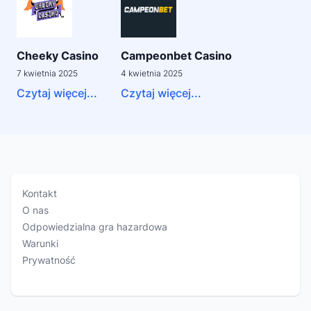
Cheeky Casino
Campeonbet Casino
7 kwietnia 2025
4 kwietnia 2025
Czytaj więcej...
Czytaj więcej...
Kontakt
O nas
Odpowiedzialna gra hazardowa
Warunki
Prywatność