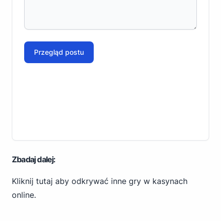
jednym spinie.
Symbole Wild i Scatter
- Zwiększaj szanse na
wygraną dzięki tym specjalnym symbolom.
Darmowe Spiny
- Odblokuj, zbierając Symbole
Przegląd postu
Scatter.
Kompatybilność Mobilna
- Graj w ruchu bez
żadnych kłopotów.
Gra daje graczom Symbole Wild i Scatter, które
mogą uruchomić
darmowe spiny
, oferując szanse
na większe wygrane. Motyw, w którym znajdują się
smoki i skarby, jest dość powszechny, ale dobrze
zaprojektowany i przyjemny do grania. Jednym z
Zbadaj dalej:
minusów jest niejasna informacja o maksymalnych
zakładach i ryzykowności gry, co może niepokoić
Kliknij tutaj
aby odkrywać inne gry w kasynach
niektórych graczy. Standardowy wskaźnik zwrotu
online.
dla gracza (RTP) na poziomie 95% jest przyzwoity,