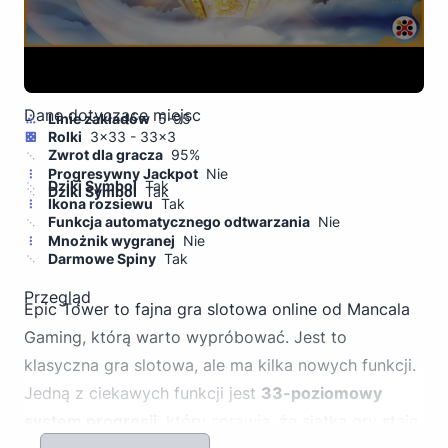
Dane dotyczące miejsc
Linie zakładów
5-95
Rolki
3x33 - 33x3
Zwrot dla gracza
95%
Progresywny Jackpot
Nie
Dziki Symbol
Tak
Dziki Symbol
Tak
Ikona rozsiewu
Tak
Funkcja automatycznego odtwarzania
Nie
Mnożnik wygranej
Nie
Darmowe Spiny
Tak
Przegląd
Epic Tower to fajna gra slotowa online od Mancala
Gaming, którą warto wypróbować. Jest to
klasyczna gra slotowa, ale ma kilka nowych funkcji.
Jedną z ciekawych funkcji jest
33-poziomowy
system progresji
, który sprawia, że siatka gry staje