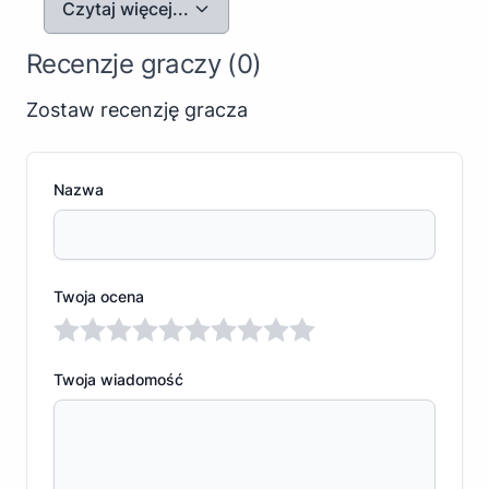
się znacznie większa. Jeśli lubisz grać w gry
Czytaj więcej...
kasynowe online, ta gra oferuje mieszankę starych i
Recenzje graczy (0)
nowych stylów.
Epic Tower by Mancala Gaming to ekscytująca gra
Zostaw recenzję gracza
online w kasynie w
klasycznej kategorii automatów
.
Gra oferuje unikalny, 33-poziomowy system
progresji, który otwiera duży siatkę 3x33 dla
Nazwa
graczy do odkrywania. Daje to graczom wiele
możliwości eksploracji. Kolejną cechą jest Efekt
Lawiny, gdzie gracze mogą wygrać wiele razy przy
Twoja ocena
jednym spinie. Każda wygrana buduje emocje,
sprawiając, że rozgrywka jest żywa i angażująca.
Oto kluczowe cechy Epic Tower:
Twoja wiadomość
3x33 Poziom Progresji
- Angażuj się w
rozbudowane ustawienie siatki.
Efekt Lawiny
- Ciesz się wieloma wygranymi przy