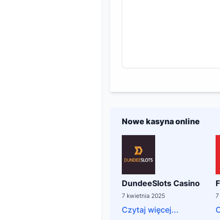
Nowe kasyna online
DundeeSlots Casino
F
7 kwietnia 2025
7
Czytaj więcej...
C