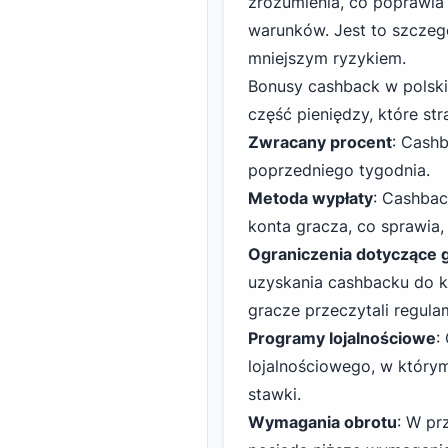
zrozumienia, co poprawi
warunków. Jest to szczegó
mniejszym ryzykiem.
Bonusy cashback w polski
część pieniędzy, które stra
Zwracany procent
: Cash
poprzedniego tygodnia.
Metoda wypłaty
: Cashbac
konta gracza, co sprawia,
Ograniczenia dotyczące g
uzyskania cashbacku do ko
gracze przeczytali regula
Programy lojalnościowe
:
lojalnościowego, w który
stawki.
Wymagania obrotu
: W pr