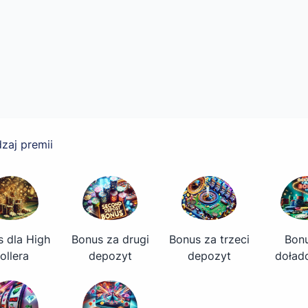
zaj premii
 dla High
Bonus za drugi
Bonus za trzeci
Bonu
ollera
depozyt
depozyt
doład