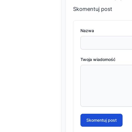
Skomentuj post
Nazwa
Twoja wiadomość
Skomentuj post