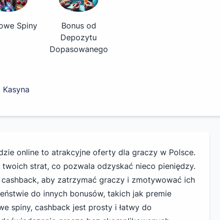
owe Spiny
Bonus od
Depozytu
Dopasowanego
p Kasyna
ie online to atrakcyjne oferty dla graczy w Polsce.
twoich strat, co pozwala odzyskać nieco pieniędzy.
je cashback, aby zatrzymać graczy i zmotywować ich
ieństwie do innych bonusów, takich jak premie
 spiny, cashback jest prosty i łatwy do