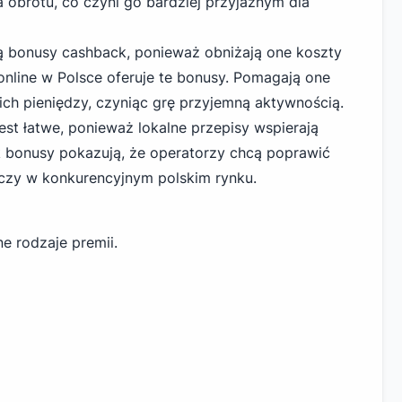
 obrotu, co czyni go bardziej przyjaznym dla
ią bonusy cashback, ponieważ obniżają one koszty
online w Polsce oferuje te bonusy. Pomagają one
ch pieniędzy, czyniąc grę przyjemną aktywnością.
jest łatwe, ponieważ lokalne przepisy wspierają
k bonusy pokazują, że operatorzy chcą poprawić
raczy w konkurencyjnym polskim rynku.
e rodzaje premii.