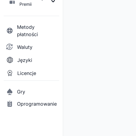
Premii
Metody
płatności
Waluty
Języki
Licencje
Gry
Oprogramowanie