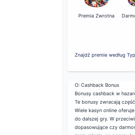
Premia Zwrotna
Darm
Znajdź premie według Ty
O: Cashback Bonus
Bonusy cashback w hazardz
Te bonusy zwracają część 
Wiele kasyn online oferu
do dalszej gry. W przeciw
dopasowujące czy darmowe