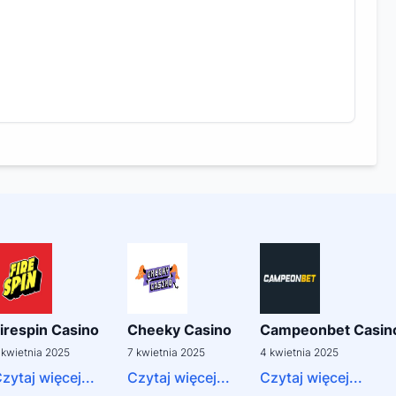
irespin Casino
Cheeky Casino
Campeonbet Casin
 kwietnia 2025
7 kwietnia 2025
4 kwietnia 2025
zytaj więcej...
Czytaj więcej...
Czytaj więcej...