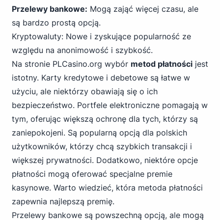
Przelewy bankowe:
Mogą zająć więcej czasu, ale
są bardzo prostą opcją.
Kryptowaluty: Nowe i zyskujące popularność ze
względu na anonimowość i szybkość.
Na stronie PLCasino.org wybór
metod płatności
jest
istotny. Karty kredytowe i debetowe są łatwe w
użyciu, ale niektórzy obawiają się o ich
bezpieczeństwo. Portfele elektroniczne pomagają w
tym, oferując większą ochronę dla tych, którzy są
zaniepokojeni. Są popularną opcją dla polskich
użytkowników, którzy chcą szybkich transakcji i
większej prywatności. Dodatkowo, niektóre opcje
płatności mogą oferować specjalne premie
kasynowe. Warto wiedzieć, która metoda płatności
zapewnia najlepszą premię.
Przelewy bankowe są powszechną opcją, ale mogą