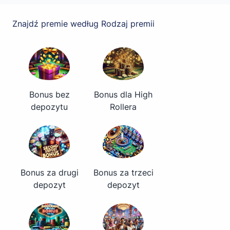
Znajdź premie według Rodzaj premii
Bonus bez
Bonus dla High
depozytu
Rollera
Bonus za drugi
Bonus za trzeci
depozyt
depozyt