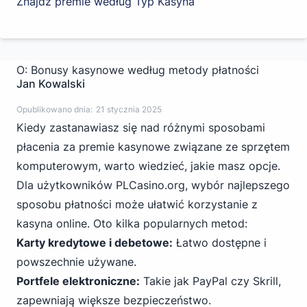
Znajdź premie według Typ Kasyna
O: Bonusy kasynowe według metody płatności
Jan Kowalski
Opublikowano dnia:
21 stycznia 2025
Kiedy zastanawiasz się nad różnymi sposobami
płacenia za premie kasynowe związane ze sprzętem
komputerowym, warto wiedzieć, jakie masz opcje.
Dla użytkowników PLCasino.org, wybór najlepszego
sposobu płatności może ułatwić korzystanie z
kasyna online. Oto kilka popularnych metod:
Karty kredytowe i debetowe:
Łatwo dostępne i
powszechnie używane.
Portfele elektroniczne:
Takie jak PayPal czy Skrill,
zapewniają większe bezpieczeństwo.