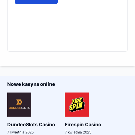
Nowe kasyna online
DundeeSlots Casino
Firespin Casino
7 kwietnia 2025
7 kwietnia 2025