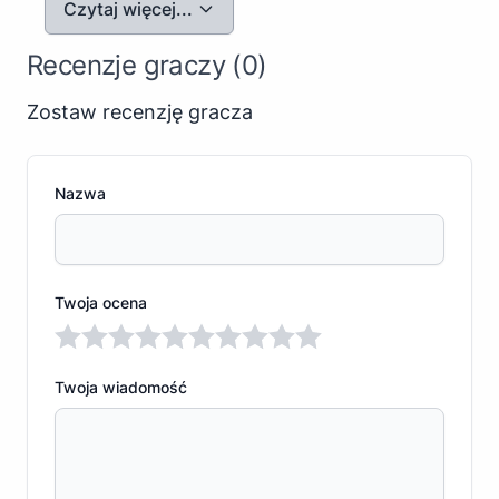
wyróżnia tę grę w świecie gier kasynowych online.
Czytaj więcej...
Gra na automacie Horus Eye od Apollo Games
Recenzje graczy (0)
zabiera graczy do
starożytnego Egiptu
. Ta
progresywna gra oferuje wyjątkowe doświadczenie
Zostaw recenzję gracza
dzięki swoim ekscytującym funkcjom. Oto kilka
kluczowych punktów:
Linie wypłat:
27
Nazwa
Minimalny rozmiar monety:
0.2
Maksymalny rozmiar monety:
60
Symbol Wild:
Tak
Twoja ocena
Mnożnik: Tak
Niektórzy gracze mogą tęsknić za grami
bonusowymi i darmowymi spinami, ale gra wciąż ma
Twoja wiadomość
ciekawe funkcje, takie jak symbol Wild i Mnożnik. Te
elementy mogą sprawić, że gra będzie bardziej
ekscytująca. Automat Horus Eye może oferować