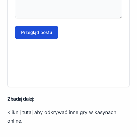
większe wygrane
z czasem, co jest atrakcyjne dla
graczy lubiących stosować długoterminowe
strategie.
Projekt
Horus Eye
skutecznie przedstawia egipski
Przegląd postu
motyw. Nie ma opcji automatycznej gry, co
oznacza, że gracze muszą klikać, aby zagrać za
każdym razem. Ta opcja jest świetna dla tych,
którzy lubią bardziej angażować się w swoje
doświadczenia z grą. Ze swoim unikalnym motywem
i ekscytującymi funkcjami, Horus Eye jest dobrym
wyborem dla fanów kasyn online. Mimo że może nie
mieć wszystkich funkcji, jego główne cechy są
Zbadaj dalej:
mocne i przyjemne.
Kliknij tutaj
aby odkrywać inne gry w kasynach
online.