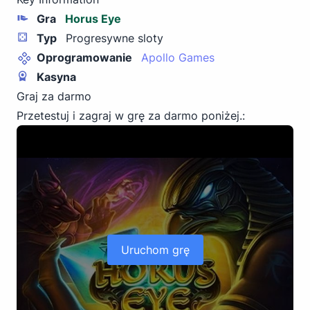
Gra
Horus Eye
Typ
Progresywne sloty
Oprogramowanie
Apollo Games
Kasyna
Graj za darmo
Przetestuj i zagraj w grę za darmo poniżej.:
Uruchom grę