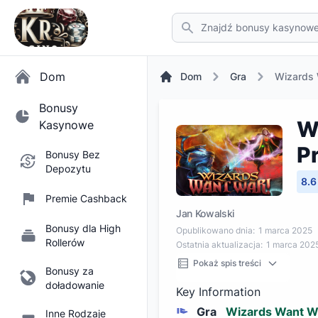
Znajdź bonusy kasynowe
Dom
Dom
Gra
Wizards 
Bonusy
W
Kasynowe
P
Bonusy Bez
Depozytu
P
8.6
Premie Cashback
Jan Kowalski
Bonusy dla High
Opublikowano dnia:
1 marca 2025
Rollerów
Ostatnia aktualizacja:
1 marca 202
Pokaż spis treści
Bonusy za
doładowanie
Key Information
Gra
Wizards Want W
Inne Rodzaje