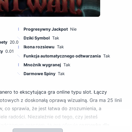
Progresywny Jackpot
Nie
Dziki Symbol
Tak
nety
20.0
Ikona rozsiewu
Tak
ty
0.01
Funkcja automatycznego odtwarzania
Tak
Mnożnik wygranej
Tak
Darmowe Spiny
Tak
ero to ekscytująca gra online typu slot. Łączy
otowych z doskonałą oprawą wizualną. Gra ma 25 linii
 co sprawia, że jest łatwa do zrozumienia, a
ele radości. Niezależnie od tego, czy jesteś
iadczonym graczem, ta gra oferuje
rozrywkę dla