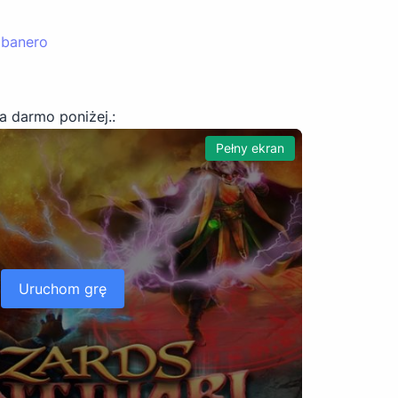
banero
za darmo poniżej.:
Pełny ekran
Uruchom grę