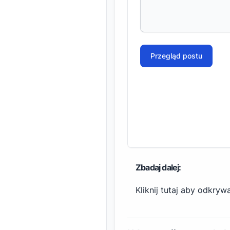
tych z większym doświadc
wiele możliwości. Jackpot 
wiele szans na wygraną, c
Wizards Want War to zabaw
Przegląd postu
Zbadaj dalej:
Kliknij tutaj
aby odkrywać