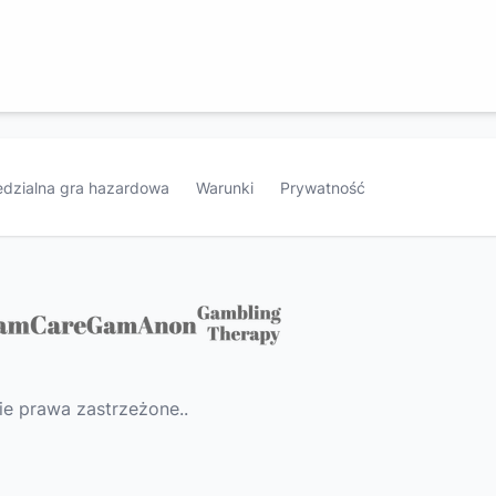
dzialna gra hazardowa
Warunki
Prywatność
ie prawa zastrzeżone..