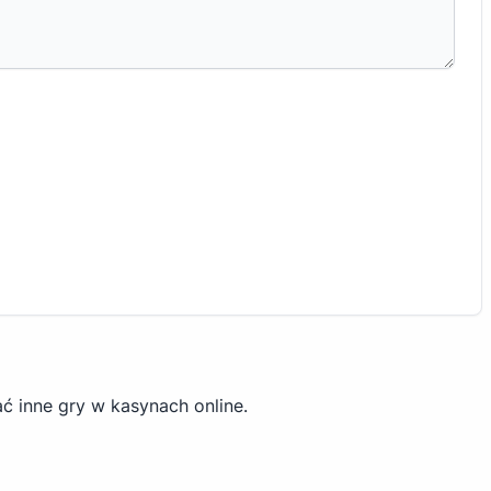
zeniem. Możesz zmieniać zakład od 0.01 do 20, co daje
nie jest tak duży jak w niektórych innych grach, ale jest
o czyni ją dobrze zbalansowaną. Ogólnie rzecz biorąc,
na i prosta gra wideo slot.
 inne gry w kasynach online.