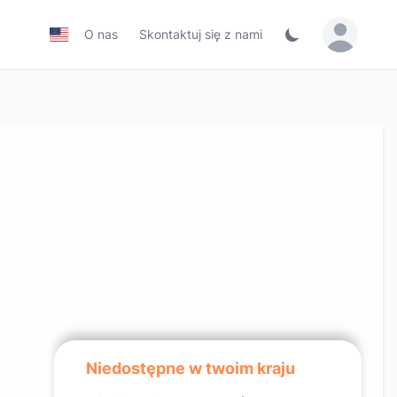
O nas
Skontaktuj się z nami
Sign in / Jo
Niedostępne w twoim kraju