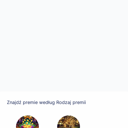
Znajdź premie według Rodzaj premii