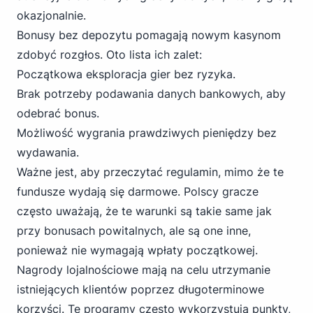
okazjonalnie.
Bonusy bez depozytu pomagają nowym kasynom
zdobyć rozgłos. Oto lista ich zalet:
Początkowa eksploracja gier bez ryzyka.
Brak potrzeby podawania danych bankowych, aby
odebrać bonus.
Możliwość wygrania prawdziwych pieniędzy bez
wydawania.
Ważne jest, aby przeczytać regulamin, mimo że te
fundusze wydają się darmowe. Polscy gracze
często uważają, że te warunki są takie same jak
przy bonusach powitalnych, ale są one inne,
ponieważ nie wymagają wpłaty początkowej.
Nagrody lojalnościowe mają na celu utrzymanie
istniejących klientów poprzez długoterminowe
korzyści. Te programy często wykorzystują punkty,