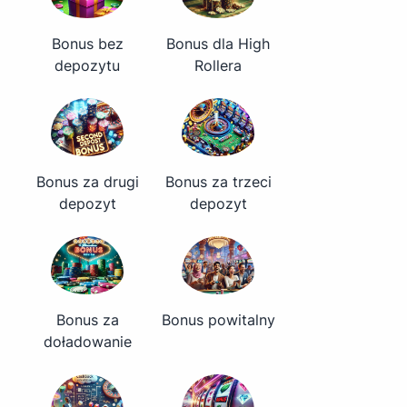
Bonus bez
Bonus dla High
depozytu
Rollera
Bonus za drugi
Bonus za trzeci
depozyt
depozyt
Bonus za
Bonus powitalny
doładowanie