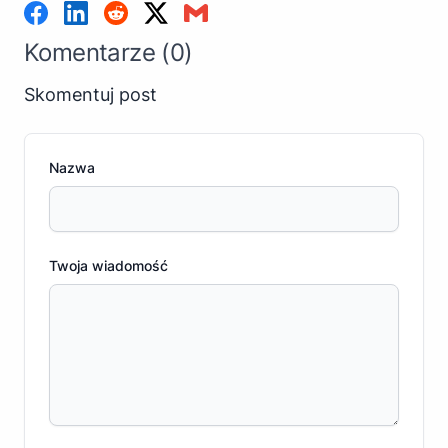
Komentarze (0)
Skomentuj post
Nazwa
Twoja wiadomość