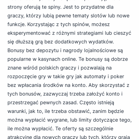
strony oferują te spiny. Jest to przydatne dla
graczy, którzy lubią pewne tematy slotów lub nowe
funkcje. Korzystając z tych spinów, możesz
eksperymentować z różnymi strategiami lub cieszyć
się dłuższą grą bez dodatkowych wydatków.
Bonusy bez depozytu i nagrody lojalnościowe są
popularne w kasynach online. Te bonusy są dobrze
znane wśród polskich graczy i pozwalają na
rozpoczęcie gry w takie gry jak automaty i poker
bez wpłacania środków na konto. Aby skorzystać z
tych bonusów, zazwyczaj trzeba założyć konto i
przestrzegać pewnych zasad. Często istnieją
warunki, jak to, ile trzeba obstawić, zanim będzie
można wypłacić wygrane, lub limity dotyczące tego,
ile można wypłacić. Te oferty są szczególnie
atrakcyjne dla nowych graczy lub tych, którzy grają