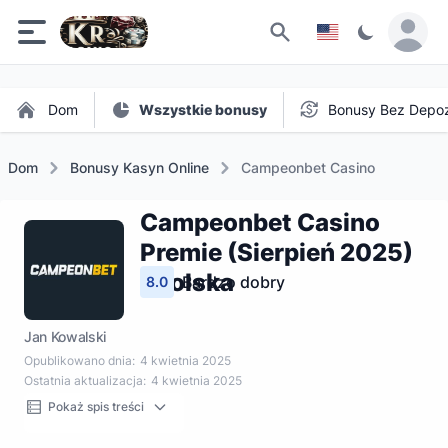
Szukaj
Dom
Wszystkie bonusy
Bonusy Bez Depo
Dom
Bonusy Kasyn Online
Campeonbet Casino
Campeonbet Casino
Premie (Sierpień 2025)
| Polska
Bardzo dobry
8.0
Jan Kowalski
Opublikowano dnia:
4 kwietnia 2025
Ostatnia aktualizacja:
4 kwietnia 2025
Pokaż spis treści