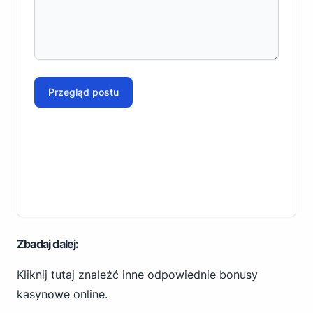
szczególnie dzięki przyjaznym agentom dostępnych
w
czacie na żywo
. Czat na żywo jest dostępny
codziennie od 09:00 do 01:00 CET, ale w czasie
dużego obłożenia może działać wolno. Jest sekcja
Przegląd postu
FAQ dla podstawowych pytań, ale może nie
zawierać odpowiedzi na bardziej szczegółowe
kwestie. Dla pełniejszej pomocy można napisać
email, a wsparcie jest dostępne w języku angielskim,
niemieckim i hiszpańskim.
Campeonbet Casino przykładnie wspiera
odpowiedzialną grę
. Kasyno oferuje informacje i
narzędzia pomagające rozpoznać i radzić sobie z
Zbadaj dalej:
problemami związanymi z hazardem. Gracze mogą
poprosić o przerwę w grze, kontaktując się z
Kliknij tutaj
znaleźć inne odpowiednie bonusy
kasynem. Udostępniają również linki do
kasynowe online.
zewnętrznych zasobów i linii wsparcia dla