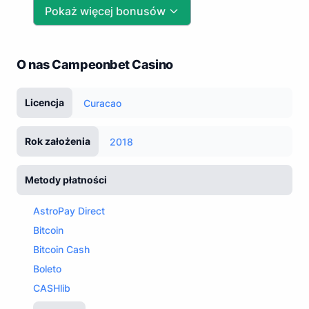
Pokaż więcej bonusów
O nas Campeonbet Casino
Licencja
Curacao
Rok założenia
2018
Metody płatności
AstroPay Direct
Bitcoin
Bitcoin Cash
Boleto
CASHlib