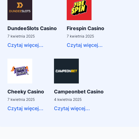
DundeeSlots Casino
Firespin Casino
7 kwietnia 2025
7 kwietnia 2025
Czytaj więcej...
Czytaj więcej...
Cheeky Casino
Campeonbet Casino
7 kwietnia 2025
4 kwietnia 2025
Czytaj więcej...
Czytaj więcej...