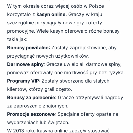
W tym okresie coraz więcej osób w Polsce
korzystało z
kasyn online
. Graczy w kraju
szczególnie przyciągały nowe gry i oferty
promocyjne. Wiele kasyn oferowało różne bonusy,
takie jak:
Bonusy powitalne
: Zostały zaprojektowane, aby
przyciągnąć nowych użytkowników.
Darmowe spiny
: Gracze uwielbiali darmowe spiny,
ponieważ oferowały one możliwość gry bez ryzyka.
Programy VIP
: Zostały stworzone dla stałych
klientów, którzy grali często.
Bonusy za polecenie
: Gracze otrzymywali nagrody
za zaproszenie znajomych.
Promocje sezonowe
: Specjalne oferty oparte na
wydarzeniach lub świętach.
W 2013 roku kasyna online zaczęły stosować