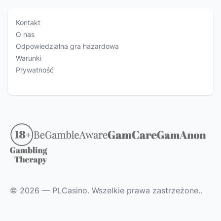
Kontakt
O nas
Odpowiedzialna gra hazardowa
Warunki
Prywatność
© 2026 —
PLCasino
. Wszelkie prawa zastrzeżone..