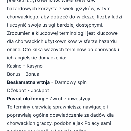
polskich użytkowników. Wiele serwisów
hazardowych korzysta z wielu języków, w tym
chorwackiego, aby dotrzeć do większej liczby ludzi
i uczynić swoje usługi bardziej dostępnymi.
Zrozumienie kluczowej terminologii jest kluczowe
dla chorwackich użytkowników w sferze hazardu
online. Oto kilka ważnych terminów po chorwacku i
ich angielskie tłumaczenia:
Kasino - Kasyno
Bonus - Bonus
Beskamatna vrtnja
- Darmowy spin
Džekpot - Jackpot
Povrat uloženog
- Zwrot z inwestycji
Te terminy ułatwiają sprawniejszą nawigację i
poprawiają ogólne doświadczenie zakładów dla
chorwackich graczy, podobnie jak Polacy sami