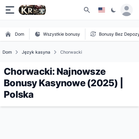
Szukaj
Dom
Wszystkie bonusy
Bonusy Bez Depoz
Dom
Język kasyna
Chorwacki
Chorwacki: Najnowsze
Bonusy Kasynowe (2025) |
Polska