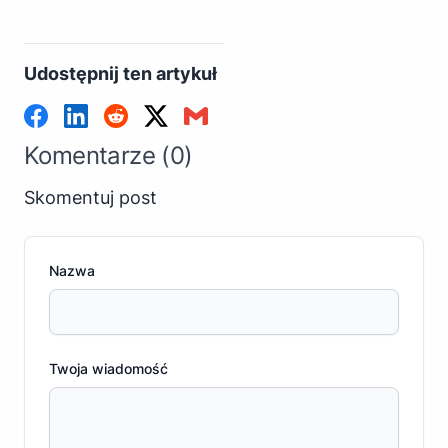
Udostępnij ten artykuł
Komentarze (0)
Skomentuj post
Nazwa
Twoja wiadomość