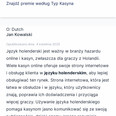
Znajdź premie według Typ Kasyna
O: Dutch
Jan Kowalski
Opublikowano dnia:
4 kwietnia 2025
Język holenderski jest ważny w branży hazardu
online i kasyn, zwłaszcza dla graczy z Holandii.
Wiele kasyn online oferuje swoje strony internetowe
i obsługę klienta w
języku holenderskim
, aby lepiej
obsługiwać ten rynek. Strona internetowa, która jest
łatwa w obsłudze i w języku, który użytkownicy
znają, poprawia ich doświadczenia i przyciąga
więcej graczy. Używanie języka holenderskiego
pomaga kasynom jasno komunikować się ze swoją