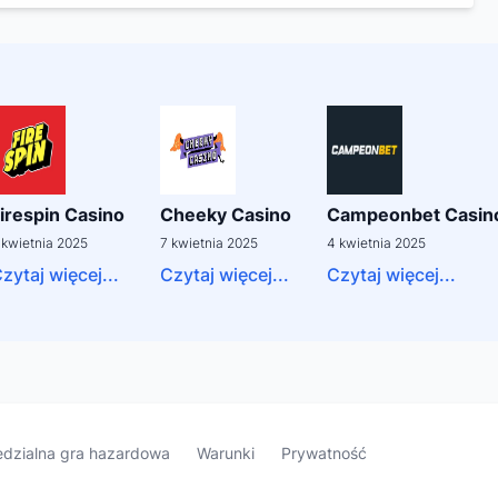
irespin Casino
Cheeky Casino
Campeonbet Casin
 kwietnia 2025
7 kwietnia 2025
4 kwietnia 2025
zytaj więcej...
Czytaj więcej...
Czytaj więcej...
dzialna gra hazardowa
Warunki
Prywatność