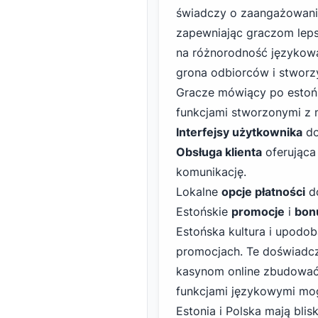
świadczy o zaangażowani
zapewniając graczom lepsz
na różnorodność językową
grona odbiorców i stworz
Gracze mówiący po esto
funkcjami stworzonymi z m
Interfejsy użytkownika
do
Obsługa klienta
oferująca
komunikację.
Lokalne
opcje płatności
do
Estońskie
promocje
i
bon
Estońska kultura i upodob
promocjach. Te doświadcz
kasynom online zbudowa
funkcjami językowymi mog
Estonia i Polska mają bli