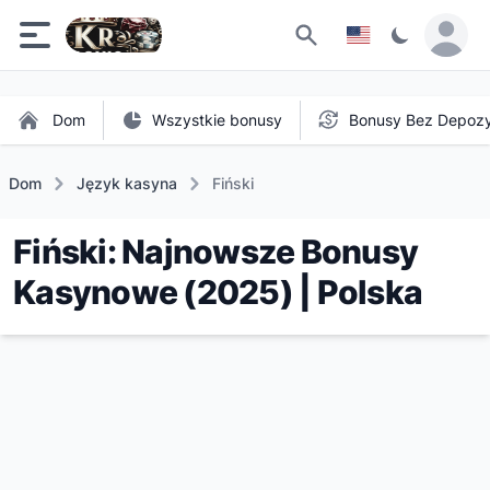
Szukaj
Dom
Wszystkie bonusy
Bonusy Bez Depoz
Dom
Język kasyna
Fiński
Fiński: Najnowsze Bonusy
Kasynowe (2025) | Polska