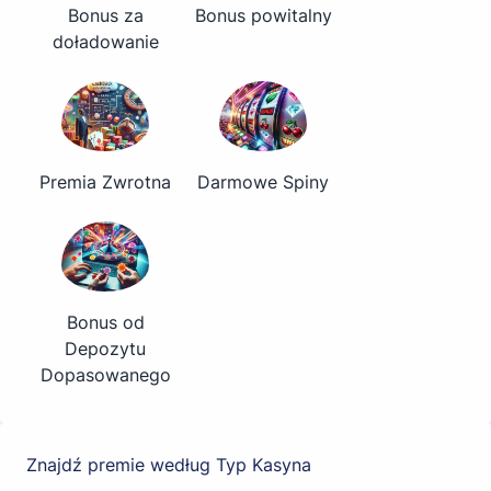
Bonus za
Bonus powitalny
doładowanie
Premia Zwrotna
Darmowe Spiny
Bonus od
Depozytu
Dopasowanego
Znajdź premie według Typ Kasyna