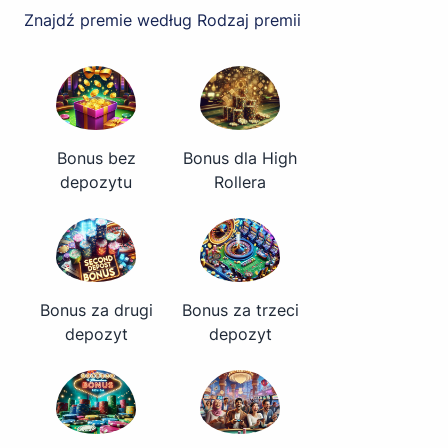
Znajdź premie według Rodzaj premii
Bonus bez
Bonus dla High
depozytu
Rollera
Bonus za drugi
Bonus za trzeci
depozyt
depozyt