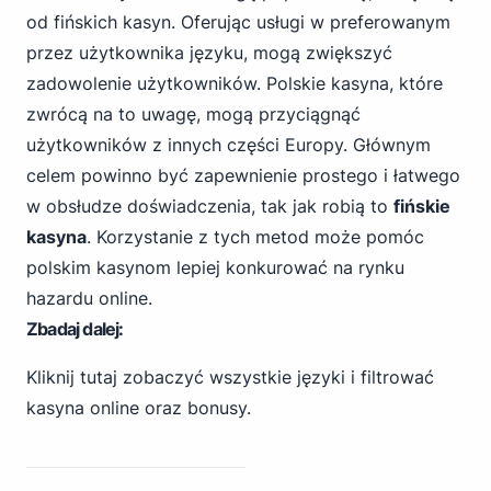
od fińskich kasyn. Oferując usługi w preferowanym
przez użytkownika języku, mogą zwiększyć
zadowolenie użytkowników. Polskie kasyna, które
zwrócą na to uwagę, mogą przyciągnąć
użytkowników z innych części Europy. Głównym
celem powinno być zapewnienie prostego i łatwego
w obsłudze doświadczenia, tak jak robią to
fińskie
kasyna
. Korzystanie z tych metod może pomóc
polskim kasynom lepiej konkurować na rynku
hazardu online.
Zbadaj dalej:
Kliknij tutaj
zobaczyć wszystkie języki i filtrować
kasyna online oraz bonusy.