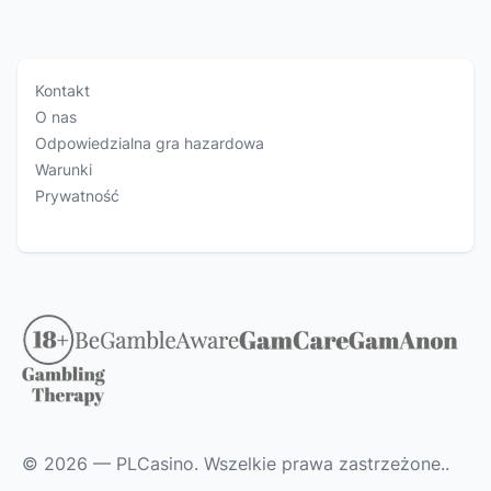
Kontakt
O nas
Odpowiedzialna gra hazardowa
Warunki
Prywatność
© 2026 —
PLCasino
. Wszelkie prawa zastrzeżone..