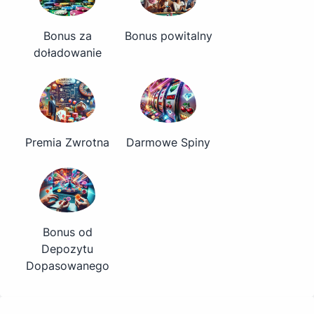
Bonus za
Bonus powitalny
doładowanie
Premia Zwrotna
Darmowe Spiny
Bonus od
Depozytu
Dopasowanego