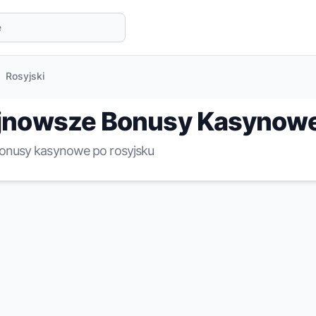
Rosyjski
ajnowsze Bonusy Kasynowe
bonusy kasynowe po rosyjsku