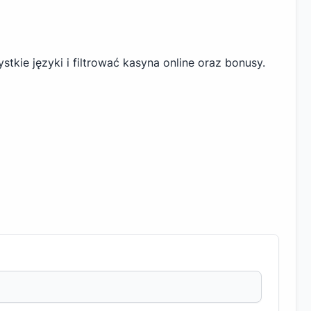
kie języki i filtrować kasyna online oraz bonusy.