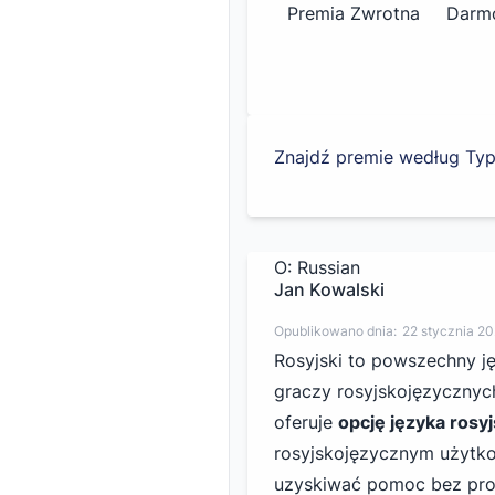
Premia Zwrotna
Darm
Znajdź premie według Ty
O: Russian
Jan Kowalski
Opublikowano dnia:
22 stycznia 2
Rosyjski to powszechny ję
graczy rosyjskojęzycznych
oferuje
opcję języka rosy
rosyjskojęzycznym użytko
uzyskiwać pomoc bez pro