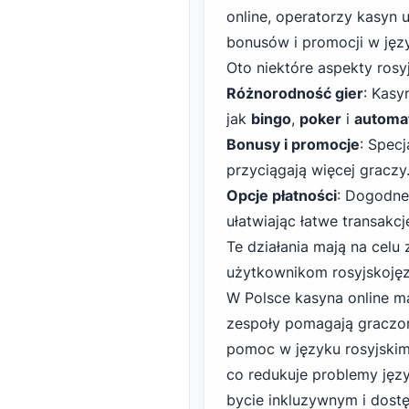
online, operatorzy kasyn 
bonusów i promocji w języ
Oto niektóre aspekty rosy
Różnorodność gier
: Kasy
jak
bingo
,
poker
i
automat
Bonusy i promocje
: Spec
przyciągają więcej graczy
Opcje płatności
: Dogodne
ułatwiając łatwe transakcj
Te działania mają na cel
użytkownikom rosyjskoję
W Polsce kasyna online m
zespoły pomagają graczom
pomoc w języku rosyjskim
co redukuje problemy jęz
bycie inkluzywnym i dost