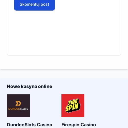
Skomentuj post
Nowe kasyna online
DundeeSlots Casino
Firespin Casino