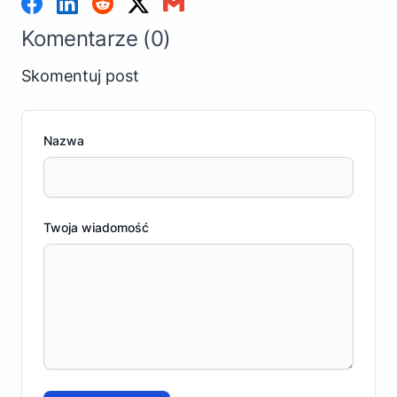
Komentarze (0)
Skomentuj post
Nazwa
Twoja wiadomość