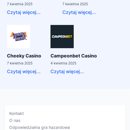
7 kwietnia 2025
7 kwietnia 2025
Czytaj więcej...
Czytaj więcej...
Cheeky Casino
Campeonbet Casino
7 kwietnia 2025
4 kwietnia 2025
Czytaj więcej...
Czytaj więcej...
Kontakt
O nas
Odpowiedzialna gra hazardowa