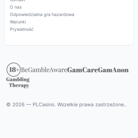
O nas
Odpowiedzialna gra hazardowa
Warunki
Prywatność
© 2026 —
PLCasino
. Wszelkie prawa zastrzeżone..