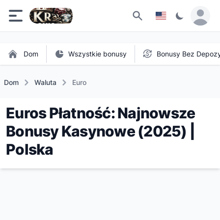
Szukaj
Dom
Wszystkie bonusy
Bonusy Bez Depoz
Dom
Waluta
Euro
Euros Płatność: Najnowsze
Bonusy Kasynowe (2025) |
Polska