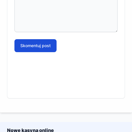
Skomentuj post
Nowe kasyna online