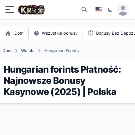
Szukaj
Dom
Wszystkie bonusy
Bonusy Bez Depoz
Dom
Waluta
Hungarian Forints
Hungarian forints Płatność:
Najnowsze Bonusy
Kasynowe (2025) | Polska