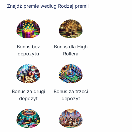
Znajdź premie według Rodzaj premii
Bonus bez
Bonus dla High
depozytu
Rollera
Bonus za drugi
Bonus za trzeci
depozyt
depozyt