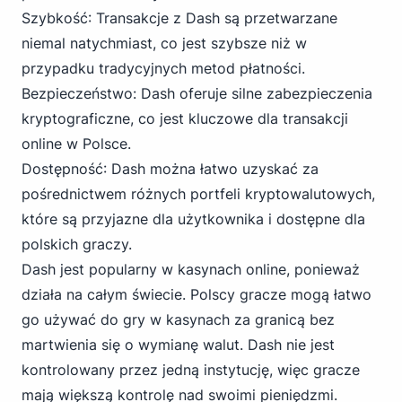
Szybkość: Transakcje z Dash są przetwarzane
niemal natychmiast, co jest szybsze niż w
przypadku tradycyjnych metod płatności.
Bezpieczeństwo: Dash oferuje silne zabezpieczenia
kryptograficzne, co jest kluczowe dla transakcji
online w Polsce.
Dostępność: Dash można łatwo uzyskać za
pośrednictwem różnych portfeli kryptowalutowych,
które są przyjazne dla użytkownika i dostępne dla
polskich graczy.
Dash jest popularny w kasynach online, ponieważ
działa na całym świecie. Polscy gracze mogą łatwo
go używać do gry w kasynach za granicą bez
martwienia się o wymianę walut. Dash nie jest
kontrolowany przez jedną instytucję, więc gracze
mają większą kontrolę nad swoimi pieniędzmi.