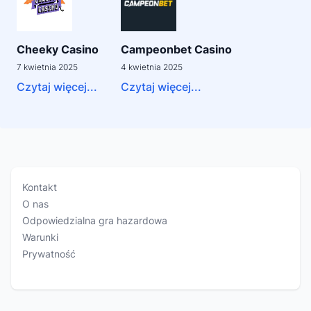
Cheeky Casino
Campeonbet Casino
7 kwietnia 2025
4 kwietnia 2025
Czytaj więcej...
Czytaj więcej...
Kontakt
O nas
Odpowiedzialna gra hazardowa
Warunki
Prywatność