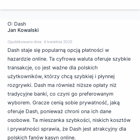
O: Dash
Jan Kowalski
Opublikowano dnia:
4 kwietnia 2025
Dash staje się popularną opcją płatności w
hazardzie online. Ta cyfrowa waluta oferuje szybkie
transakcje, co jest ważne dla polskich
użytkowników, którzy chcą szybkiej i płynnej
rozgrywki. Dash ma również niższe opłaty niż
tradycyjne banki, co czyni go preferowanym
wyborem. Gracze cenią sobie prywatność, jaką
oferuje Dash, ponieważ chroni ona ich dane
osobowe. Ta mieszanka szybkości, niskich kosztów
i prywatności sprawia, że Dash jest atrakcyjny dla
polskich fanów kasyn online.