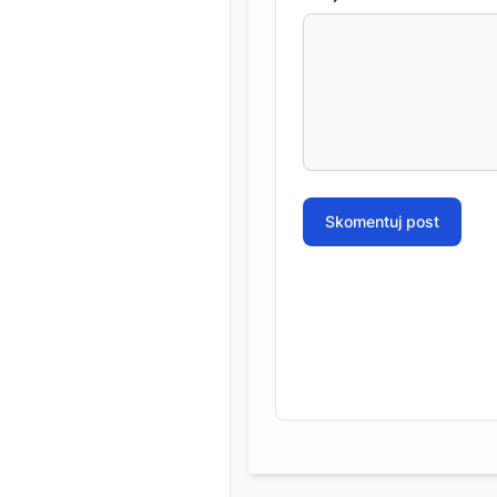
Skomentuj post