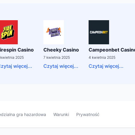
irespin Casino
Cheeky Casino
Campeonbet Casin
 kwietnia 2025
7 kwietnia 2025
4 kwietnia 2025
zytaj więcej...
Czytaj więcej...
Czytaj więcej...
dzialna gra hazardowa
Warunki
Prywatność