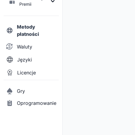
Premii
Metody
płatności
Waluty
Języki
Licencje
Gry
Oprogramowanie