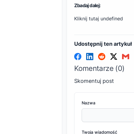
Zbadaj dalej:
Kliknij tutaj
undefined
Udostępnij ten artykuł
Komentarze (0)
Skomentuj post
Nazwa
Twoja wiadomość