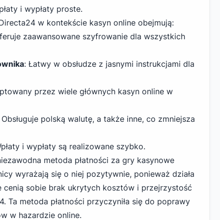
łaty i wypłaty proste.
Directa24 w kontekście kasyn online obejmują:
Oferuje zaawansowane szyfrowanie dla wszystkich
kownika
: Łatwy w obsłudze z jasnymi instrukcjami dla
eptowany przez wiele głównych kasyn online w
: Obsługuje polską walutę, a także inne, co zmniejsza
Wpłaty i wypłaty są realizowane szybko.
 niezawodna metoda płatności za gry kasynowe
icy wyrażają się o niej pozytywnie, ponieważ działa
e cenią sobie brak ukrytych kosztów i przejrzystość
4. Ta metoda płatności przyczyniła się do poprawy
 w hazardzie online.