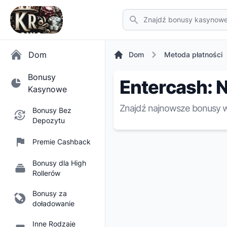
Znajdź bonusy kasynowe
Dom
Dom
Metoda płatności
Bonusy
Entercash: 
Kasynowe
Znajdź najnowsze bonusy w
Bonusy Bez
Depozytu
Premie Cashback
Bonusy dla High
Rollerów
Bonusy za
doładowanie
Inne Rodzaje