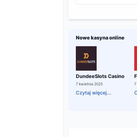
Nowe kasyna online
DundeeSlots Casino
F
7 kwietnia 2025
7
Czytaj więcej...
C