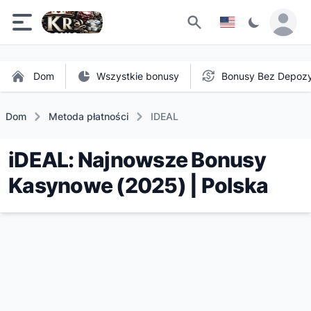
Szukaj
Dom
Wszystkie bonusy
Bonusy Bez Depoz
Dom
Metoda płatności
IDEAL
iDEAL: Najnowsze Bonusy
Kasynowe (2025) | Polska