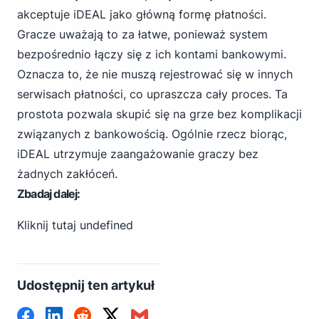
akceptuje iDEAL jako główną formę płatności.
Gracze uważają to za łatwe, ponieważ system
bezpośrednio łączy się z ich kontami bankowymi.
Oznacza to, że nie muszą rejestrować się w innych
serwisach płatności, co upraszcza cały proces. Ta
prostota pozwala skupić się na grze bez komplikacji
związanych z bankowością. Ogólnie rzecz biorąc,
iDEAL utrzymuje zaangażowanie graczy bez
żadnych zakłóceń.
Zbadaj dalej:
Kliknij tutaj
undefined
Udostępnij ten artykuł