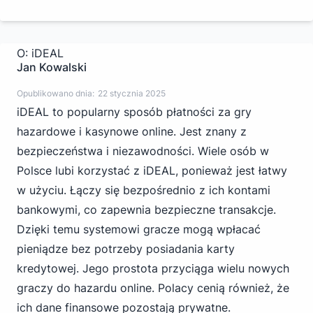
O: iDEAL
Jan Kowalski
Opublikowano dnia:
22 stycznia 2025
iDEAL to popularny sposób płatności za gry
hazardowe i kasynowe online. Jest znany z
bezpieczeństwa i niezawodności. Wiele osób w
Polsce lubi korzystać z iDEAL, ponieważ jest łatwy
w użyciu. Łączy się bezpośrednio z ich kontami
bankowymi, co zapewnia bezpieczne transakcje.
Dzięki temu systemowi gracze mogą wpłacać
pieniądze bez potrzeby posiadania karty
kredytowej. Jego prostota przyciąga wielu nowych
graczy do hazardu online. Polacy cenią również, że
ich dane finansowe pozostają prywatne.