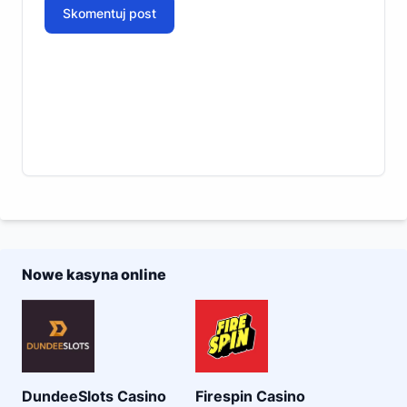
Skomentuj post
Nowe kasyna online
DundeeSlots Casino
Firespin Casino