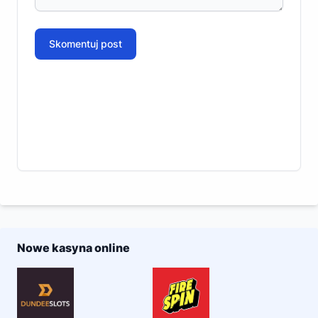
Skomentuj post
Nowe kasyna online