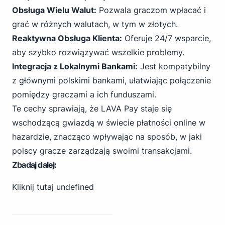
Obsługa Wielu Walut:
Pozwala graczom wpłacać i
grać w różnych walutach, w tym w złotych.
Reaktywna Obsługa Klienta:
Oferuje 24/7 wsparcie,
aby szybko rozwiązywać wszelkie problemy.
Integracja z Lokalnymi Bankami:
Jest kompatybilny
z głównymi polskimi bankami, ułatwiając połączenie
pomiędzy graczami a ich funduszami.
Te cechy sprawiają, że LAVA Pay staje się
wschodzącą gwiazdą w świecie płatności online w
hazardzie, znacząco wpływając na sposób, w jaki
polscy gracze zarządzają swoimi transakcjami.
Zbadaj dalej:
Kliknij tutaj
undefined