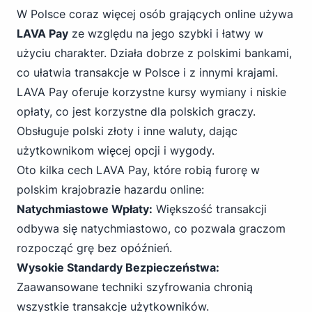
W Polsce coraz więcej osób grających online używa
LAVA Pay
ze względu na jego szybki i łatwy w
użyciu charakter. Działa dobrze z polskimi bankami,
co ułatwia transakcje w Polsce i z innymi krajami.
LAVA Pay oferuje korzystne kursy wymiany i niskie
opłaty, co jest korzystne dla polskich graczy.
Obsługuje polski złoty i inne waluty, dając
użytkownikom więcej opcji i wygody.
Oto kilka cech LAVA Pay, które robią furorę w
polskim krajobrazie hazardu online:
Natychmiastowe Wpłaty:
Większość transakcji
odbywa się natychmiastowo, co pozwala graczom
rozpocząć grę bez opóźnień.
Wysokie Standardy Bezpieczeństwa:
Zaawansowane techniki szyfrowania chronią
wszystkie transakcje użytkowników.