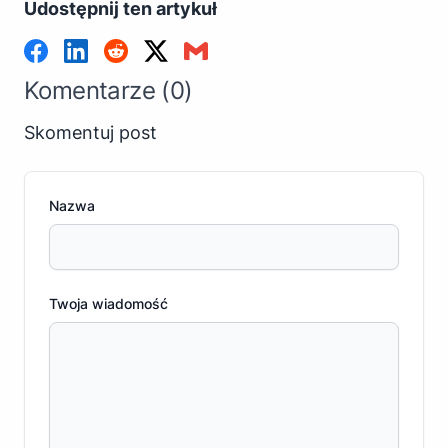
Udostępnij ten artykuł
Komentarze (0)
Skomentuj post
Nazwa
Twoja wiadomość