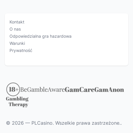
Kontakt
O nas
Odpowiedzialna gra hazardowa
Warunki
Prywatność
© 2026 —
PLCasino
. Wszelkie prawa zastrzeżone..