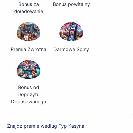
Bonus za
Bonus powitalny
doładowanie
Premia Zwrotna
Darmowe Spiny
Bonus od
Depozytu
Dopasowanego
Znajdź premie według Typ Kasyna