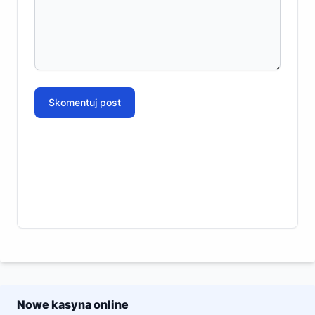
Skomentuj post
Nowe kasyna online