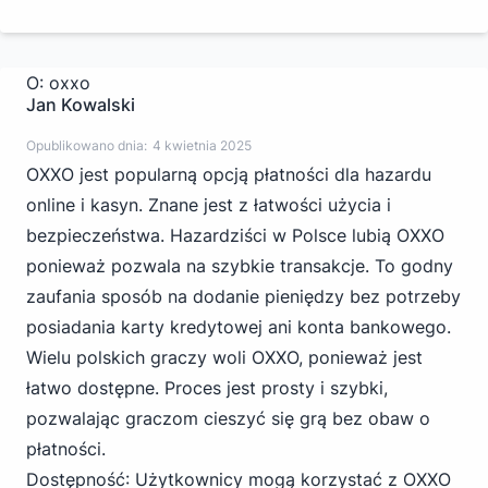
O: oxxo
Jan Kowalski
Opublikowano dnia:
4 kwietnia 2025
OXXO jest popularną opcją płatności dla hazardu
online i kasyn. Znane jest z łatwości użycia i
bezpieczeństwa. Hazardziści w Polsce lubią OXXO
ponieważ pozwala na szybkie transakcje. To godny
zaufania sposób na dodanie pieniędzy bez potrzeby
posiadania karty kredytowej ani konta bankowego.
Wielu polskich graczy woli OXXO, ponieważ jest
łatwo dostępne. Proces jest prosty i szybki,
pozwalając graczom cieszyć się grą bez obaw o
płatności.
Dostępność: Użytkownicy mogą korzystać z OXXO