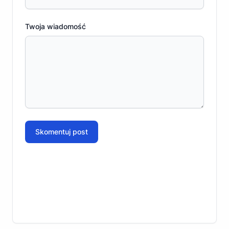
Twoja wiadomość
Skomentuj post