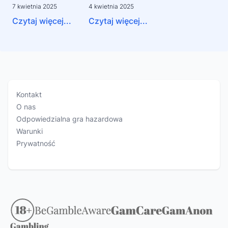
7 kwietnia 2025
4 kwietnia 2025
Czytaj więcej...
Czytaj więcej...
Kontakt
O nas
Odpowiedzialna gra hazardowa
Warunki
Prywatność