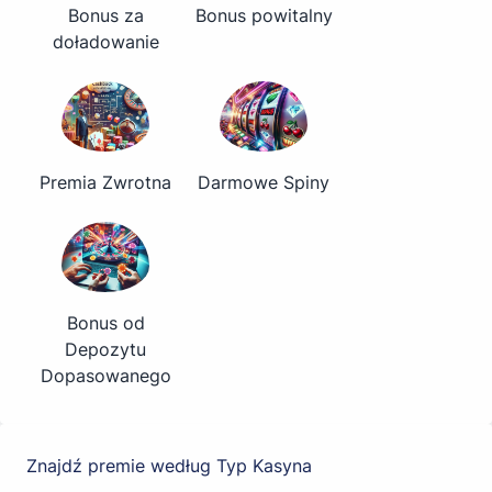
Bonus za
Bonus powitalny
doładowanie
Premia Zwrotna
Darmowe Spiny
Bonus od
Depozytu
Dopasowanego
Znajdź premie według Typ Kasyna