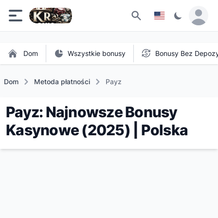
Szukaj
Dom
Wszystkie bonusy
Bonusy Bez Depoz
Dom
Metoda płatności
Payz
Payz: Najnowsze Bonusy
Kasynowe (2025) | Polska