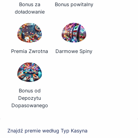
Bonus za
Bonus powitalny
doładowanie
Premia Zwrotna
Darmowe Spiny
Bonus od
Depozytu
Dopasowanego
Znajdź premie według Typ Kasyna