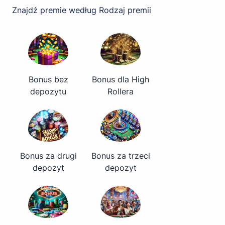
Znajdź premie według Rodzaj premii
Bonus bez
Bonus dla High
depozytu
Rollera
Bonus za drugi
Bonus za trzeci
depozyt
depozyt