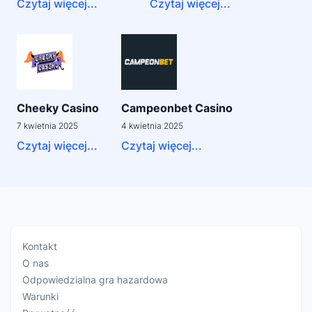
Czytaj więcej...
Czytaj więcej...
Cheeky Casino
Campeonbet Casino
7 kwietnia 2025
4 kwietnia 2025
Czytaj więcej...
Czytaj więcej...
Kontakt
O nas
Odpowiedzialna gra hazardowa
Warunki