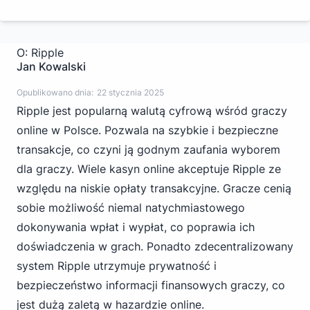
O: Ripple
Jan Kowalski
Opublikowano dnia:
22 stycznia 2025
Ripple jest popularną walutą cyfrową wśród graczy
online w Polsce. Pozwala na szybkie i bezpieczne
transakcje, co czyni ją godnym zaufania wyborem
dla graczy. Wiele kasyn online akceptuje Ripple ze
względu na niskie opłaty transakcyjne. Gracze cenią
sobie możliwość niemal natychmiastowego
dokonywania wpłat i wypłat, co poprawia ich
doświadczenia w grach. Ponadto zdecentralizowany
system Ripple utrzymuje prywatność i
bezpieczeństwo informacji finansowych graczy, co
jest dużą zaletą w hazardzie online.