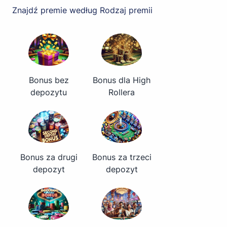
Znajdź premie według Rodzaj premii
Bonus bez
Bonus dla High
depozytu
Rollera
Bonus za drugi
Bonus za trzeci
depozyt
depozyt