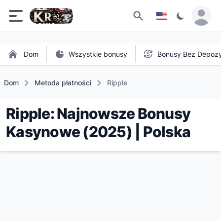
Szukaj
Dom
Wszystkie bonusy
Bonusy Bez Depoz
Dom
Metoda płatności
Ripple
Ripple: Najnowsze Bonusy
Kasynowe (2025) | Polska