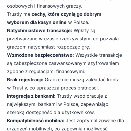
osobowych i finansowych graczy.
Trustly ma
cechy, które czynią go dobrym
wyborem dla kasyn online
w Polsce.
Natychmiastowe transakcje:
Wpłaty są
przetwarzane w czasie rzeczywistym, co pozwala
graczom natychmiast rozpocząć grę.
Wzmożone bezpieczeństwo:
Wszystkie transakcje
są zabezpieczone zaawansowanym szyfrowaniem i
zgodne z regulacjami finansowymi.
Brak rejestracji:
Gracze nie muszą zakładać konta
w Trustly, co upraszcza proces płatności.
Integracja z bankami:
Trustly współpracuje z
największymi bankami w Polsce, zapewniając
szeroką dostępność dla użytkowników.
Kompatybilność mobilna:
Jest zoptymalizowane dla
urządzeń mobilnych, co zapewnia możliwość