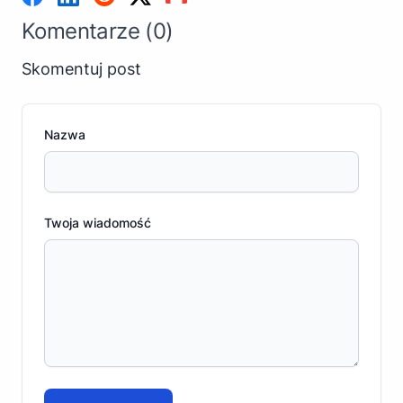
Komentarze (0)
Skomentuj post
Nazwa
Twoja wiadomość