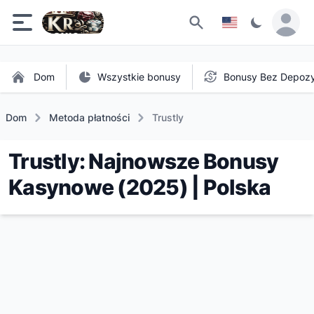
Szukaj
Dom
Wszystkie bonusy
Bonusy Bez Depoz
Dom
Metoda płatności
Trustly
Trustly: Najnowsze Bonusy
Kasynowe (2025) | Polska