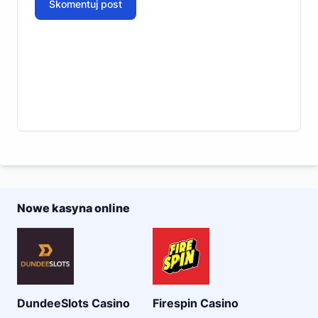
Skomentuj post
Nowe kasyna online
DundeeSlots Casino
Firespin Casino