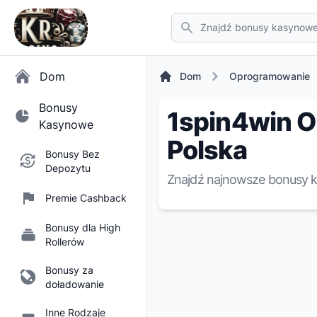
Znajdź bonusy kasynowe
Dom
Dom
Oprogramowanie
Bonusy
1spin4win O
Kasynowe
Polska
Bonusy Bez
Depozytu
Znajdź najnowsze bonusy k
Premie Cashback
Bonusy dla High
Rollerów
Bonusy za
doładowanie
Inne Rodzaje