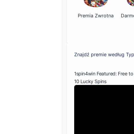
Premia Zwrotna
Darm
Znajdź premie według Ty
1spin4win Featured: Free t
10 Lucky Spins