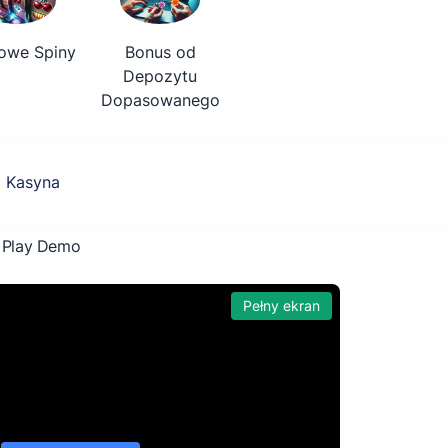
owe Spiny
Bonus od
Depozytu
Dopasowanego
p Kasyna
o Play Demo
Pełny ekran