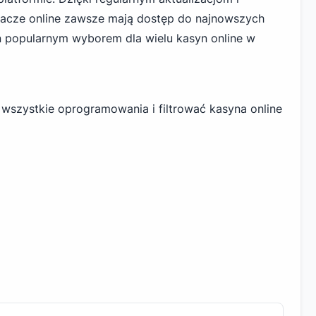
acze online zawsze mają dostęp do najnowszych
in popularnym wyborem dla wielu kasyn online w
szystkie oprogramowania i filtrować kasyna online