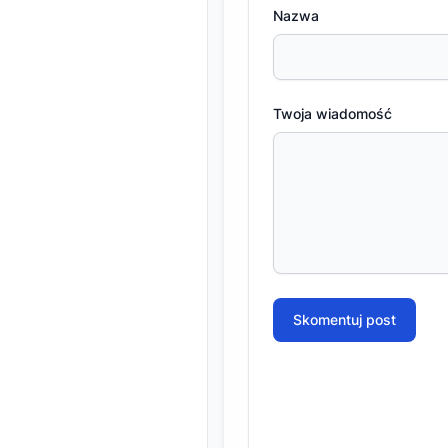
Nazwa
Twoja wiadomość
Skomentuj post