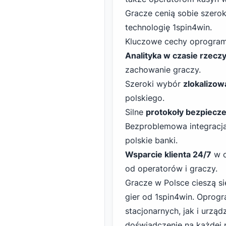
Gracze cenią sobie szerok
technologię 1spin4win.
Kluczowe cechy oprogram
Analityka w czasie rzecz
zachowanie graczy.
Szeroki wybór
zlokalizow
polskiego.
Silne
protokoły bezpiecz
Bezproblemowa integracj
polskie banki.
Wsparcie klienta 24/7
w c
od operatorów i graczy.
Gracze w Polsce cieszą si
gier od 1spin4win. Oprog
stacjonarnych, jak i urzą
doświadczenie na każdej p