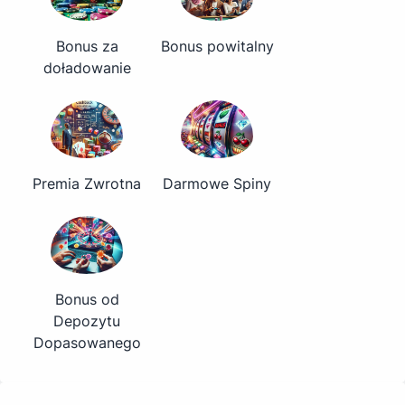
Bonus za
Bonus powitalny
doładowanie
Premia Zwrotna
Darmowe Spiny
Bonus od
Depozytu
Dopasowanego