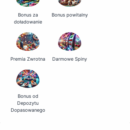
Bonus za
Bonus powitalny
doładowanie
Premia Zwrotna
Darmowe Spiny
Bonus od
Depozytu
Dopasowanego