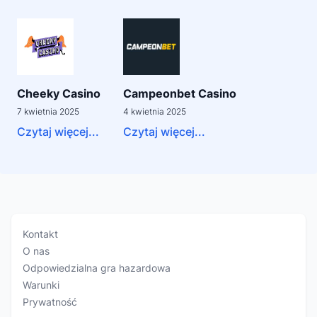
Cheeky Casino
Campeonbet Casino
7 kwietnia 2025
4 kwietnia 2025
Czytaj więcej...
Czytaj więcej...
Kontakt
O nas
Odpowiedzialna gra hazardowa
Warunki
Prywatność