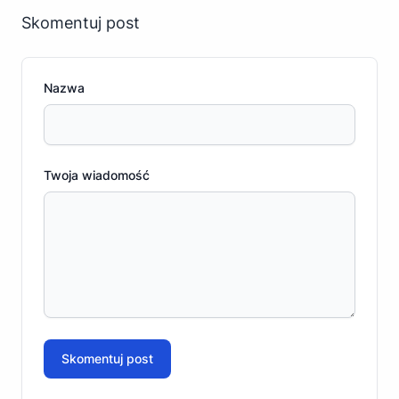
Skomentuj post
Nazwa
Twoja wiadomość
Skomentuj post