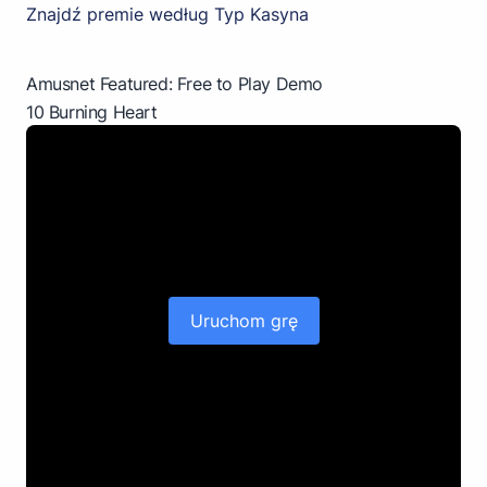
Znajdź premie według Typ Kasyna
Amusnet Featured: Free to Play Demo
10 Burning Heart
Uruchom grę