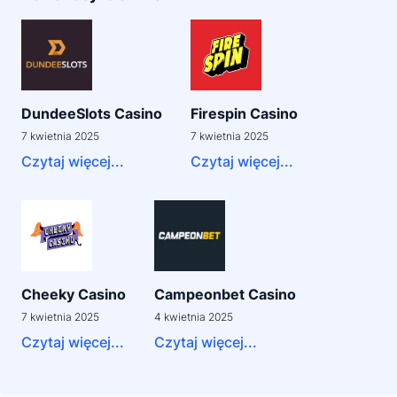
DundeeSlots Casino
Firespin Casino
7 kwietnia 2025
7 kwietnia 2025
Czytaj więcej...
Czytaj więcej...
Cheeky Casino
Campeonbet Casino
7 kwietnia 2025
4 kwietnia 2025
Czytaj więcej...
Czytaj więcej...