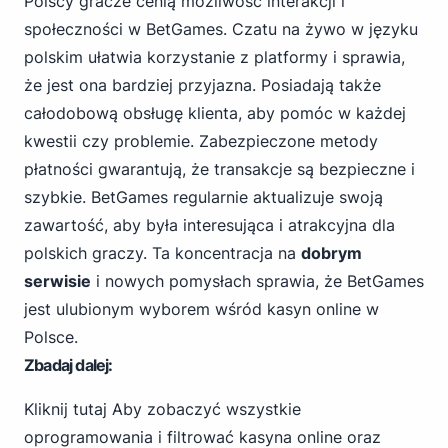
Polscy gracze cenią możliwość interakcji i
społeczności w BetGames. Czatu na żywo w języku
polskim ułatwia korzystanie z platformy i sprawia,
że jest ona bardziej przyjazna. Posiadają także
całodobową obsługę klienta, aby pomóc w każdej
kwestii czy problemie. Zabezpieczone metody
płatności gwarantują, że transakcje są bezpieczne i
szybkie. BetGames regularnie aktualizuje swoją
zawartość, aby była interesująca i atrakcyjna dla
polskich graczy. Ta koncentracja na
dobrym
serwisie
i nowych pomysłach sprawia, że BetGames
jest ulubionym wyborem wśród kasyn online w
Polsce.
Zbadaj dalej:
Kliknij tutaj
Aby zobaczyć wszystkie
oprogramowania i filtrować kasyna online oraz