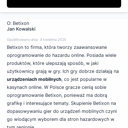
O: Betixon
Jan Kowalski
Opublikowano dnia:
4 kwietnia 2025
Betixon to firma, która tworzy zaawansowane
oprogramowanie do hazardu online. Posiada wiele
produktów, które ulepszają sposób, w jaki
użytkownicy grają w gry. Ich gry dobrze działają na
urządzeniach mobilnych
, co jest popularne w
kasynach online. W Polsce gracze cenią sobie
oprogramowanie Betixon, ponieważ ma dobrą
grafikę i interesujące tematy. Skupienie Betixon na
dopasowywaniu gier do urządzeń mobilnych czyni
go wiodącym wyborem dla stron hazardowych w
tym regionie.