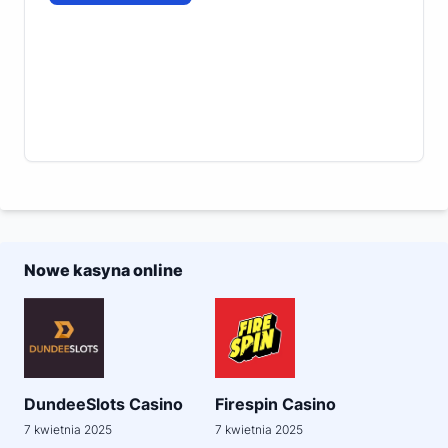
Nowe kasyna online
DundeeSlots Casino
Firespin Casino
7 kwietnia 2025
7 kwietnia 2025