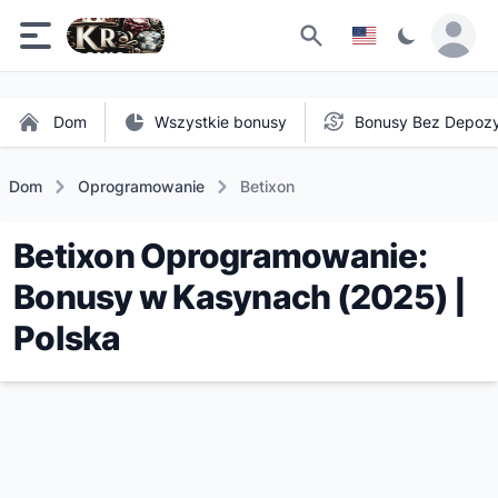
Szukaj
Dom
Wszystkie bonusy
Bonusy Bez Depoz
Dom
Oprogramowanie
Betixon
Betixon Oprogramowanie:
Bonusy w Kasynach (2025) |
Polska