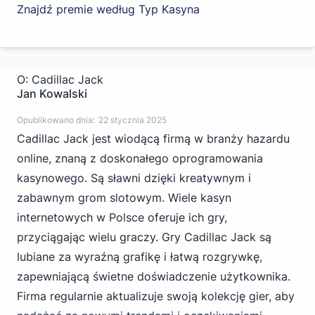
Znajdź premie według Typ Kasyna
O: Cadillac Jack
Jan Kowalski
Opublikowano dnia:
22 stycznia 2025
Cadillac Jack jest wiodącą firmą w branży hazardu
online, znaną z doskonałego oprogramowania
kasynowego. Są sławni dzięki kreatywnym i
zabawnym grom slotowym. Wiele kasyn
internetowych w Polsce oferuje ich gry,
przyciągając wielu graczy. Gry Cadillac Jack są
lubiane za wyraźną grafikę i łatwą rozgrywkę,
zapewniającą świetne doświadczenie użytkownika.
Firma regularnie aktualizuje swoją kolekcję gier, aby