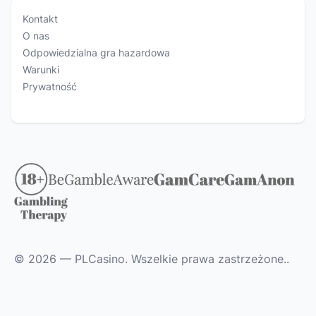
Kontakt
O nas
Odpowiedzialna gra hazardowa
Warunki
Prywatność
© 2026 —
PLCasino
. Wszelkie prawa zastrzeżone..