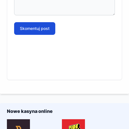
Skomentuj post
Nowe kasyna online