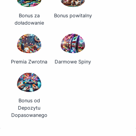
Bonus za
Bonus powitalny
doładowanie
Premia Zwrotna
Darmowe Spiny
Bonus od
Depozytu
Dopasowanego