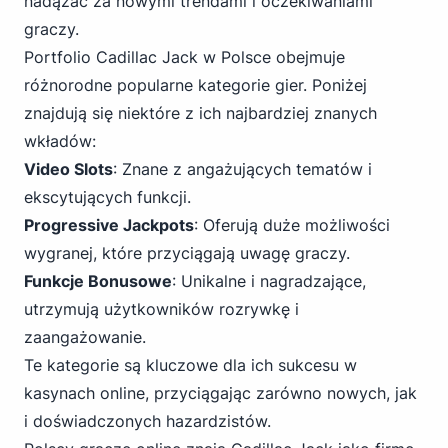
nadążać za nowymi trendami i oczekiwaniami
graczy.
Portfolio Cadillac Jack w Polsce obejmuje
różnorodne popularne kategorie gier. Poniżej
znajdują się niektóre z ich najbardziej znanych
wkładów:
Video Slots
: Znane z angażujących tematów i
ekscytujących funkcji.
Progressive Jackpots
: Oferują duże możliwości
wygranej, które przyciągają uwagę graczy.
Funkcje Bonusowe
: Unikalne i nagradzające,
utrzymują użytkowników rozrywkę i
zaangażowanie.
Te kategorie są kluczowe dla ich sukcesu w
kasynach online, przyciągając zarówno nowych, jak
i doświadczonych hazardzistów.