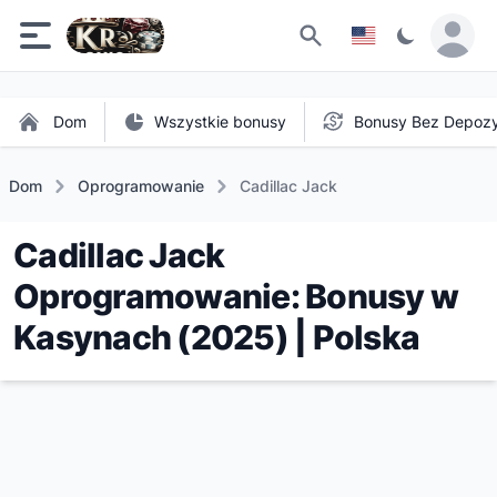
Szukaj
Dom
Wszystkie bonusy
Bonusy Bez Depoz
Dom
Oprogramowanie
Cadillac Jack
Cadillac Jack
Oprogramowanie: Bonusy w
Kasynach (2025) | Polska