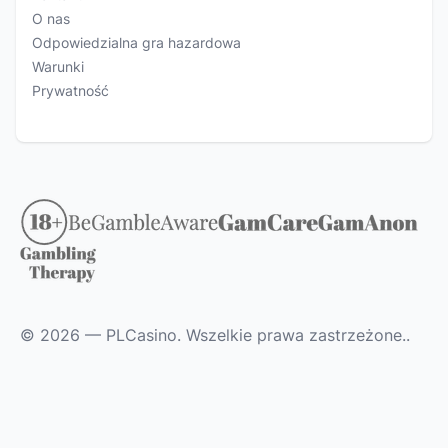
O nas
Odpowiedzialna gra hazardowa
Warunki
Prywatność
© 2026 —
PLCasino
. Wszelkie prawa zastrzeżone..