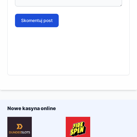
Skomentuj post
Nowe kasyna online