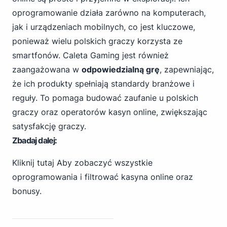
oprogramowanie działa zarówno na komputerach,
jak i urządzeniach mobilnych, co jest kluczowe,
ponieważ wielu polskich graczy korzysta ze
smartfonów. Caleta Gaming jest również
zaangażowana w
odpowiedzialną grę
, zapewniając,
że ich produkty spełniają standardy branżowe i
reguły. To pomaga budować zaufanie u polskich
graczy oraz operatorów kasyn online, zwiększając
satysfakcję graczy.
Zbadaj dalej:
Kliknij tutaj
Aby zobaczyć wszystkie
oprogramowania i filtrować kasyna online oraz
bonusy.