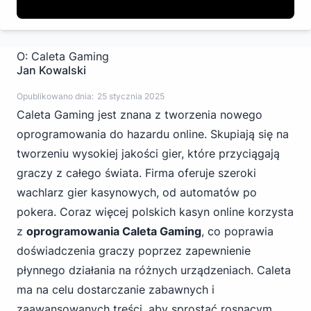
O: Caleta Gaming
Jan Kowalski
Opublikowano dnia:
25 stycznia 2025
Caleta Gaming jest znana z tworzenia nowego
oprogramowania do hazardu online. Skupiają się na
tworzeniu wysokiej jakości gier, które przyciągają
graczy z całego świata. Firma oferuje szeroki
wachlarz gier kasynowych, od automatów po
pokera. Coraz więcej polskich kasyn online korzysta
z
oprogramowania Caleta Gaming
, co poprawia
doświadczenia graczy poprzez zapewnienie
płynnego działania na różnych urządzeniach. Caleta
ma na celu dostarczanie zabawnych i
zaawansowanych treści, aby sprostać rosnącym