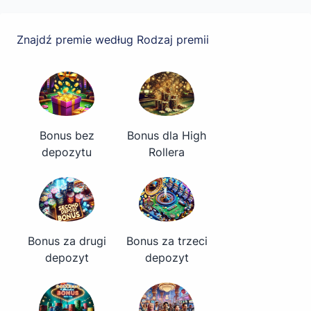
Znajdź premie według Rodzaj premii
Bonus bez
Bonus dla High
depozytu
Rollera
Bonus za drugi
Bonus za trzeci
depozyt
depozyt