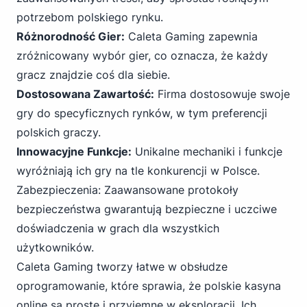
potrzebom polskiego rynku.
Różnorodność Gier:
Caleta Gaming zapewnia
zróżnicowany wybór gier, co oznacza, że każdy
gracz znajdzie coś dla siebie.
Dostosowana Zawartość:
Firma dostosowuje swoje
gry do specyficznych rynków, w tym preferencji
polskich graczy.
Innowacyjne Funkcje:
Unikalne mechaniki i funkcje
wyróżniają ich gry na tle konkurencji w Polsce.
Zabezpieczenia: Zaawansowane protokoły
bezpieczeństwa gwarantują bezpieczne i uczciwe
doświadczenia w grach dla wszystkich
użytkowników.
Caleta Gaming tworzy łatwe w obsłudze
oprogramowanie, które sprawia, że polskie kasyna
online są proste i przyjemne w eksploracji. Ich