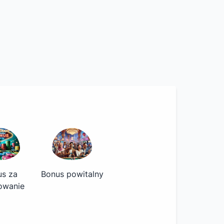
s za
Bonus powitalny
owanie