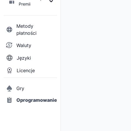
Premii
Metody
płatności
Waluty
Języki
Licencje
Gry
Oprogramowanie