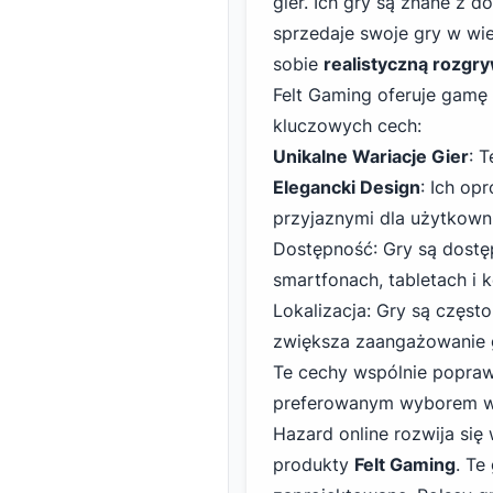
gier. Ich gry są znane z d
sprzedaje swoje gry w wie
sobie
realistyczną rozgr
Felt Gaming oferuje gamę 
kluczowych cech:
Unikalne Wariacje Gier
: 
Elegancki Design
: Ich op
przyjaznymi dla użytkowni
Dostępność: Gry są dostęp
smartfonach, tabletach i 
Lokalizacja: Gry są częs
zwiększa zaangażowanie 
Te cechy wspólnie popraw
preferowanym wyborem w
Hazard online rozwija się
produkty
Felt Gaming
. Te