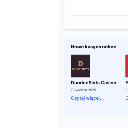
Nowe kasyna online
DundeeSlots Casino
F
7 kwietnia 2025
7
Czytaj więcej...
C