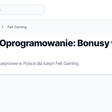
Felt Gaming
 Oprogramowanie: Bonusy
asynowe w Polsce dla kasyn Felt Gaming.