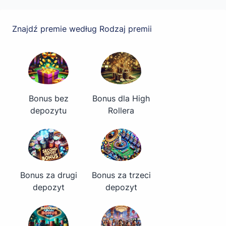
Znajdź premie według Rodzaj premii
Bonus bez
Bonus dla High
depozytu
Rollera
Bonus za drugi
Bonus za trzeci
depozyt
depozyt