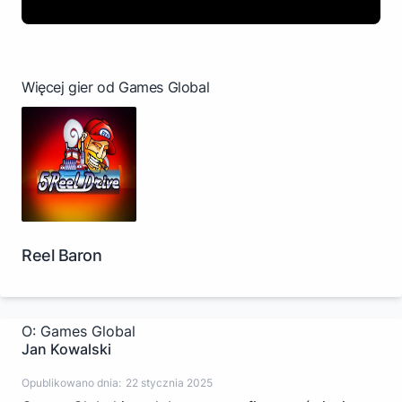
Więcej gier od Games Global
Reel Baron
O: Games Global
Jan Kowalski
Opublikowano dnia:
22 stycznia 2025