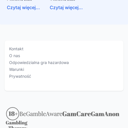
Czytaj więcej...
Czytaj więcej...
Kontakt
O nas
Odpowiedzialna gra hazardowa
Warunki
Prywatność