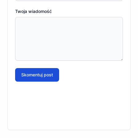
Twoja wiadomość
Skomentuj post