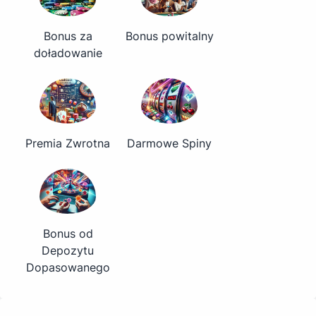
Bonus za
Bonus powitalny
doładowanie
Premia Zwrotna
Darmowe Spiny
Bonus od
Depozytu
Dopasowanego