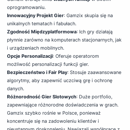
oprogramowaniu.
Innowacyjny Projekt Gier
: Gamzix skupia się na
unikalnych tematach i fabułach.
Zgodność Międzyplatformowa
: Ich gry działają
płynnie zarówno na komputerach stacjonarnych, jak
i urządzeniach mobilnych.
Opcje Personalizacji
: Oferuje operatorom
możliwość personalizacji funkcji gier.
Bezpieczeństwo i Fair Play
: Stosuje zaawansowane
algorytmy, aby zapewnić uczciwą grę i ochronę
danych.
Różnorodność Gier Slotowych
: Duże portfolio,
zapewniające różnorodne doświadczenia w grach.
Gamzix szybko rośnie w Polsce, ponieważ
koncentruje się na zadowoleniu klientów i
nieustannym doskonaleniu. Nawiązali współpracę z