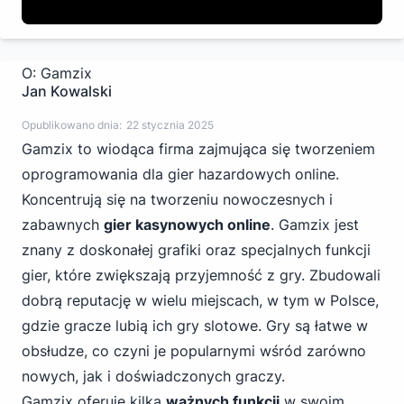
O: Gamzix
Jan Kowalski
Opublikowano dnia:
22 stycznia 2025
Gamzix to wiodąca firma zajmująca się tworzeniem
oprogramowania dla gier hazardowych online.
Koncentrują się na tworzeniu nowoczesnych i
zabawnych
gier kasynowych online
. Gamzix jest
znany z doskonałej grafiki oraz specjalnych funkcji
gier, które zwiększają przyjemność z gry. Zbudowali
dobrą reputację w wielu miejscach, w tym w Polsce,
gdzie gracze lubią ich gry slotowe. Gry są łatwe w
obsłudze, co czyni je popularnymi wśród zarówno
nowych, jak i doświadczonych graczy.
Gamzix oferuje kilka
ważnych funkcji
w swoim