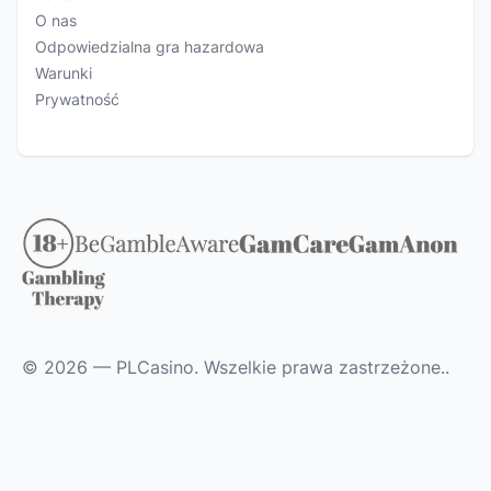
O nas
Odpowiedzialna gra hazardowa
Warunki
Prywatność
© 2026 —
PLCasino
. Wszelkie prawa zastrzeżone..