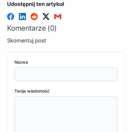
Udostępnij ten artykuł
Komentarze (0)
Skomentuj post
Nazwa
Twoja wiadomość