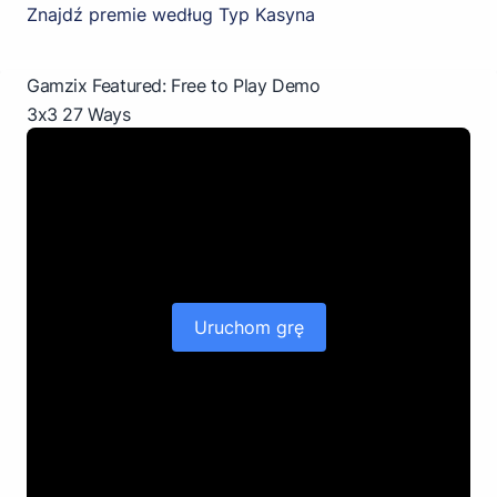
Znajdź premie według Typ Kasyna
Gamzix Featured: Free to Play Demo
3x3 27 Ways
Uruchom grę