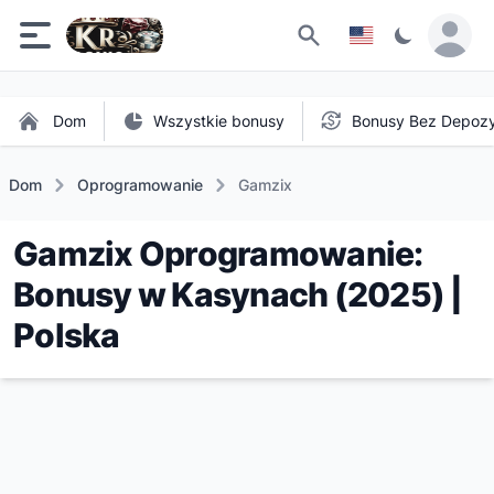
Szukaj
Dom
Wszystkie bonusy
Bonusy Bez Depoz
Dom
Oprogramowanie
Gamzix
Gamzix Oprogramowanie:
Bonusy w Kasynach (2025) |
Polska