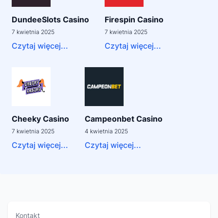
DundeeSlots Casino
Firespin Casino
7 kwietnia 2025
7 kwietnia 2025
Czytaj więcej...
Czytaj więcej...
Cheeky Casino
Campeonbet Casino
7 kwietnia 2025
4 kwietnia 2025
Czytaj więcej...
Czytaj więcej...
Kontakt