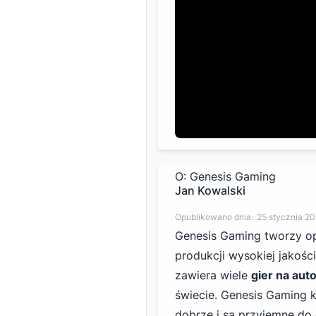
O: Genesis Gaming
Jan Kowalski
Opublikowano dnia:
25 stycznia 2
Genesis Gaming tworzy op
produkcji wysokiej jakości
zawiera wiele
gier na au
świecie. Genesis Gaming k
dobrze i są przyjemne do