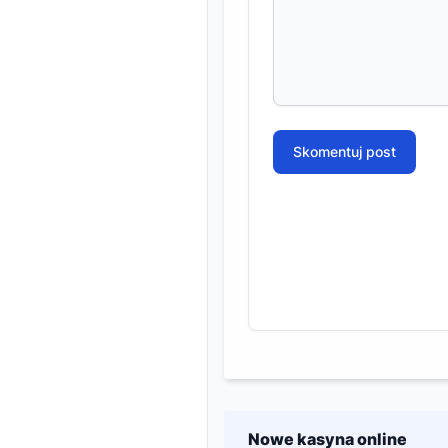
Skomentuj post
Nowe kasyna online