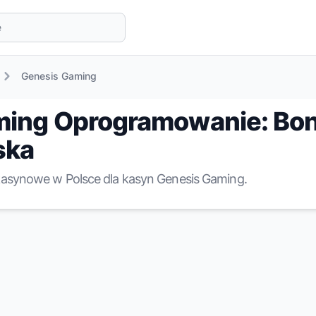
Genesis Gaming
ming Oprogramowanie: Bo
ska
asynowe w Polsce dla kasyn Genesis Gaming.