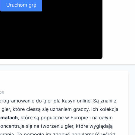
Uruchom grę
025
rogramowanie do gier dla kasyn online. Są znani z
 gier, które cieszą się uznaniem graczy. Ich kolekcja
tomatach
, które są popularne w Europie i na całym
oncentruje się na tworzeniu gier, które wyglądają
 grania. To pomogło im zdobyć popularność wśród