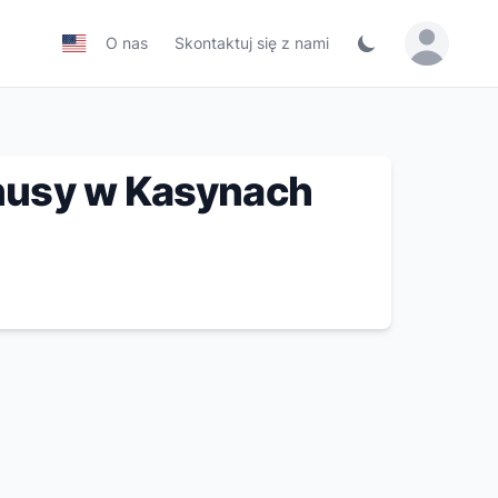
O nas
Skontaktuj się z nami
Sign in / Jo
nusy w Kasynach