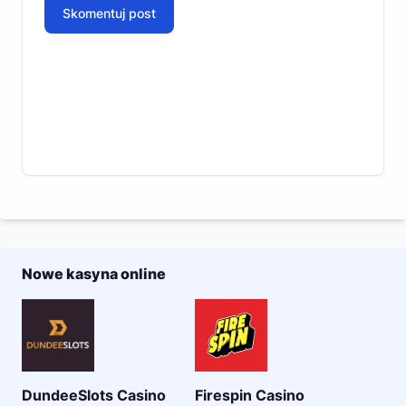
Skomentuj post
Nowe kasyna online
DundeeSlots Casino
Firespin Casino