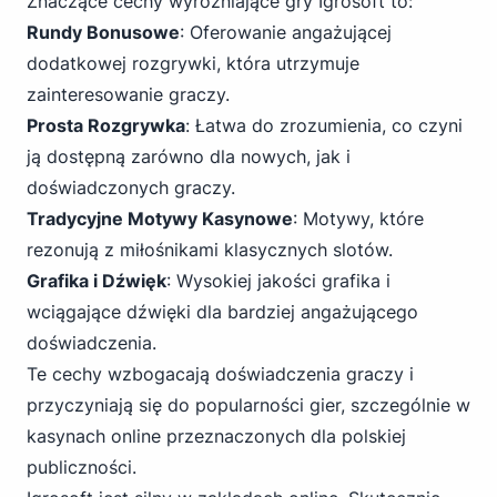
Znaczące cechy wyróżniające gry Igrosoft to:
Rundy Bonusowe
: Oferowanie angażującej
dodatkowej rozgrywki, która utrzymuje
zainteresowanie graczy.
Prosta Rozgrywka
: Łatwa do zrozumienia, co czyni
ją dostępną zarówno dla nowych, jak i
doświadczonych graczy.
Tradycyjne Motywy Kasynowe
: Motywy, które
rezonują z miłośnikami klasycznych slotów.
Grafika i Dźwięk
: Wysokiej jakości grafika i
wciągające dźwięki dla bardziej angażującego
doświadczenia.
Te cechy wzbogacają doświadczenia graczy i
przyczyniają się do popularności gier, szczególnie w
kasynach online przeznaczonych dla polskiej
publiczności.