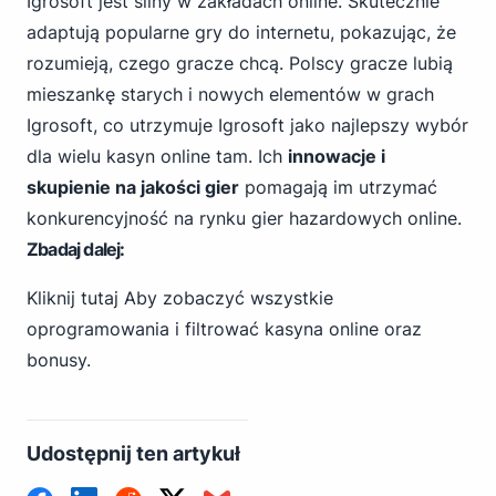
Igrosoft jest silny w zakładach online. Skutecznie
adaptują popularne gry do internetu, pokazując, że
rozumieją, czego gracze chcą. Polscy gracze lubią
mieszankę starych i nowych elementów w grach
Igrosoft, co utrzymuje Igrosoft jako najlepszy wybór
dla wielu kasyn online tam. Ich
innowacje i
skupienie na jakości gier
pomagają im utrzymać
konkurencyjność na rynku gier hazardowych online.
Zbadaj dalej:
Kliknij tutaj
Aby zobaczyć wszystkie
oprogramowania i filtrować kasyna online oraz
bonusy.
Udostępnij ten artykuł