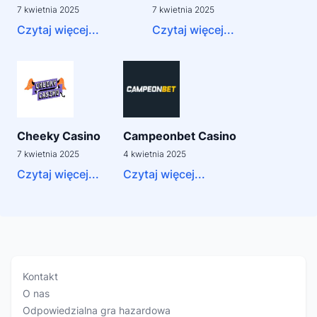
7 kwietnia 2025
7 kwietnia 2025
Czytaj więcej...
Czytaj więcej...
Cheeky Casino
Campeonbet Casino
7 kwietnia 2025
4 kwietnia 2025
Czytaj więcej...
Czytaj więcej...
Kontakt
O nas
Odpowiedzialna gra hazardowa