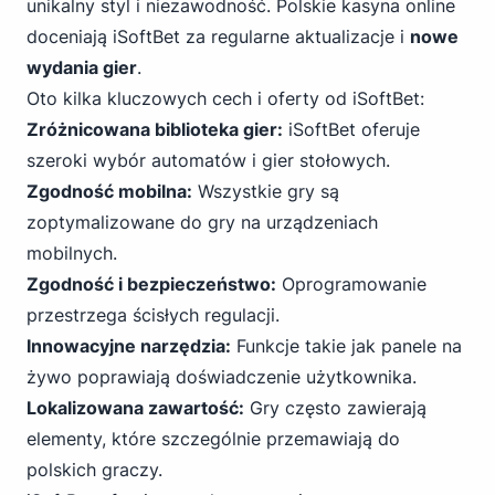
unikalny styl i niezawodność. Polskie kasyna online
doceniają iSoftBet za regularne aktualizacje i
nowe
wydania gier
.
Oto kilka kluczowych cech i oferty od iSoftBet:
Zróżnicowana biblioteka gier:
iSoftBet oferuje
szeroki wybór automatów i gier stołowych.
Zgodność mobilna:
Wszystkie gry są
zoptymalizowane do gry na urządzeniach
mobilnych.
Zgodność i bezpieczeństwo:
Oprogramowanie
przestrzega ścisłych regulacji.
Innowacyjne narzędzia:
Funkcje takie jak panele na
żywo poprawiają doświadczenie użytkownika.
Lokalizowana zawartość:
Gry często zawierają
elementy, które szczególnie przemawiają do
polskich graczy.