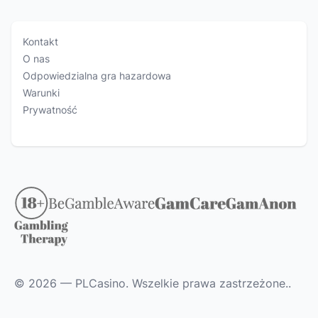
Kontakt
O nas
Odpowiedzialna gra hazardowa
Warunki
Prywatność
© 2026 —
PLCasino
. Wszelkie prawa zastrzeżone..