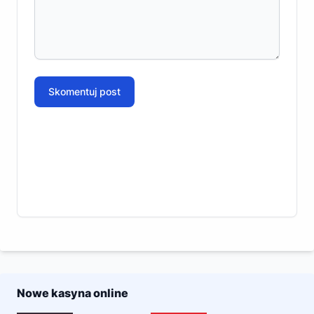
Skomentuj post
Nowe kasyna online