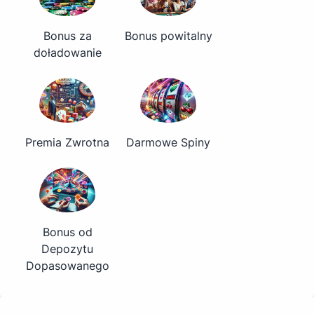
Bonus za
Bonus powitalny
doładowanie
Premia Zwrotna
Darmowe Spiny
Bonus od
Depozytu
Dopasowanego