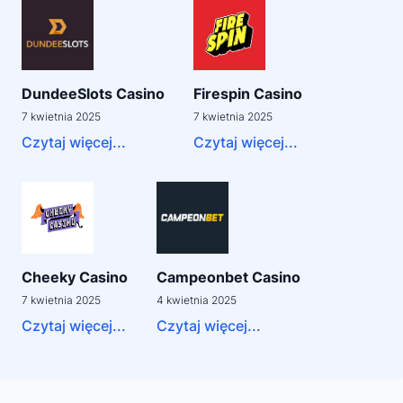
DundeeSlots Casino
Firespin Casino
7 kwietnia 2025
7 kwietnia 2025
Czytaj więcej...
Czytaj więcej...
Cheeky Casino
Campeonbet Casino
7 kwietnia 2025
4 kwietnia 2025
Czytaj więcej...
Czytaj więcej...