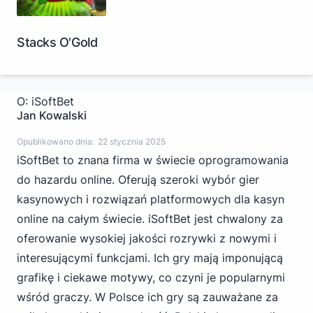
Stacks O'Gold
O: iSoftBet
Jan Kowalski
Opublikowano dnia:
22 stycznia 2025
iSoftBet to znana firma w świecie oprogramowania
do hazardu online. Oferują szeroki wybór gier
kasynowych i rozwiązań platformowych dla kasyn
online na całym świecie. iSoftBet jest chwalony za
oferowanie wysokiej jakości rozrywki z nowymi i
interesującymi funkcjami. Ich gry mają imponującą
grafikę i ciekawe motywy, co czyni je popularnymi
wśród graczy. W Polsce ich gry są zauważane za