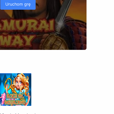
Uruchom grę