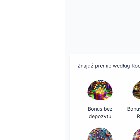
Znajdź premie według Rod
Bonus bez
Bonus
depozytu
R