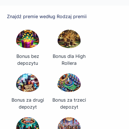
Znajdź premie według Rodzaj premii
Bonus bez
Bonus dla High
depozytu
Rollera
Bonus za drugi
Bonus za trzeci
depozyt
depozyt