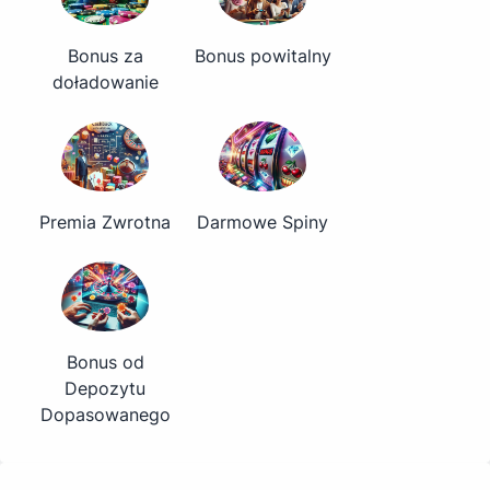
Bonus za
Bonus powitalny
doładowanie
Premia Zwrotna
Darmowe Spiny
Bonus od
Depozytu
Dopasowanego