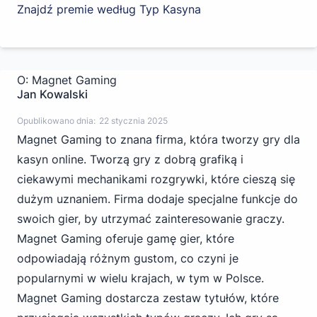
Znajdź premie według Typ Kasyna
O: Magnet Gaming
Jan Kowalski
Opublikowano dnia:
22 stycznia 2025
Magnet Gaming to znana firma, która tworzy gry dla
kasyn online. Tworzą gry z dobrą grafiką i
ciekawymi mechanikami rozgrywki, które cieszą się
dużym uznaniem. Firma dodaje specjalne funkcje do
swoich gier, by utrzymać zainteresowanie graczy.
Magnet Gaming oferuje gamę gier, które
odpowiadają różnym gustom, co czyni je
popularnymi w wielu krajach, w tym w Polsce.
Magnet Gaming dostarcza zestaw tytułów, które