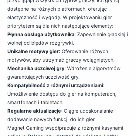
przyciągają wszystkich typów graczy. Ich gry są
dostępne na różnych platformach, oferując
elastyczność i wygodę. W projektowaniu gier
priorytetem są dla nich następujące elementy:
Płynna obsługa użytkownika
: Zapewnienie gładkiej i
wolnej od błędów rozgrywki.
Unikalne motywy gier
: Oferowanie różnych
motywów, aby utrzymać graczy wciągniętych.
Mechanika uczciwej gry
: Wdrożenie algorytmów
gwarantujących uczciwość gry.
Kompatybilność z różnymi urządzeniami
:
Umożliwienie dostępu do gier na komputerach,
smartfonach i tabletach.
Regularne aktualizacje
: Ciągłe udoskonalanie i
dodawanie nowych funkcji do ich gier.
Magnet Gaming współpracuje z różnymi kasynami