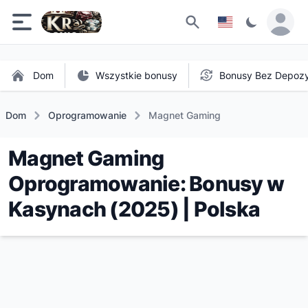
Szukaj
Dom
Wszystkie bonusy
Bonusy Bez Depoz
Dom
Oprogramowanie
Magnet Gaming
Magnet Gaming
Oprogramowanie: Bonusy w
Kasynach (2025) | Polska