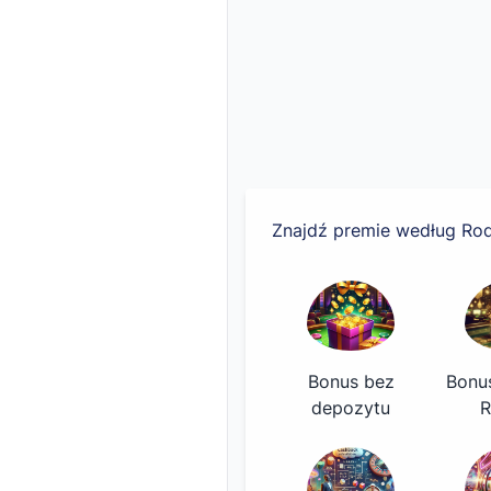
Znajdź premie według Rod
Bonus bez
Bonus
depozytu
R