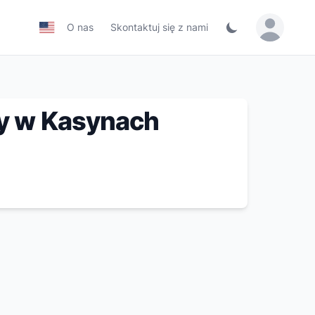
O nas
Skontaktuj się z nami
Sign in / Jo
y w Kasynach