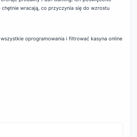
e chętnie wracają, co przyczynia się do wzrostu
szystkie oprogramowania i filtrować kasyna online