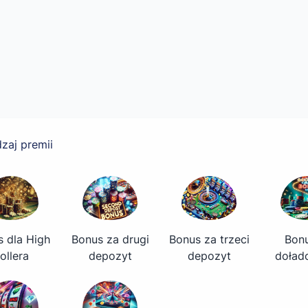
zaj premii
 dla High
Bonus za drugi
Bonus za trzeci
Bonu
ollera
depozyt
depozyt
doład