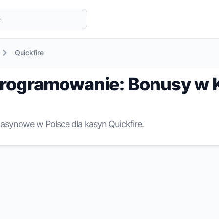
Quickfire
programowanie: Bonusy w 
asynowe w Polsce dla kasyn Quickfire.