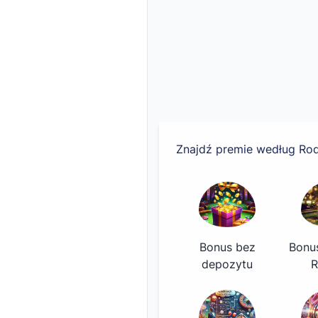
Znajdź premie według Rod
Bonus bez
Bonus
depozytu
R