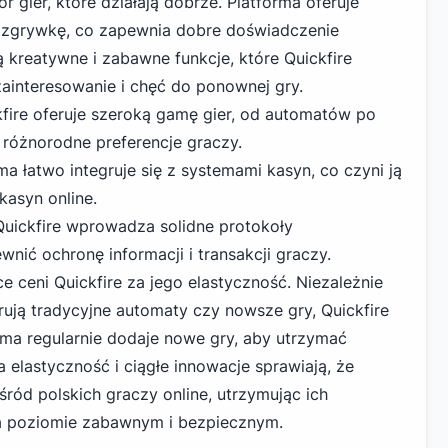
 gier, które działają dobrze. Platforma oferuje
 rozgrywkę, co zapewnia dobre doświadczenie
 kreatywne i zabawne funkcje, które Quickfire
 zainteresowanie i chęć do ponownej gry.
fire oferuje szeroką gamę gier, od automatów po
 różnorodne preferencje graczy.
ma łatwo integruje się z systemami kasyn, co czyni ją
asyn online.
uickfire wprowadza solidne protokoły
nić ochronę informacji i transakcji graczy.
e ceni Quickfire za jego elastyczność. Niezależnie
rują tradycyjne automaty czy nowsze gry, Quickfire
forma regularnie dodaje nowe gry, aby utrzymać
a elastyczność i ciągłe innowacje sprawiają, że
śród polskich graczy online, utrzymując ich
a poziomie zabawnym i bezpiecznym.