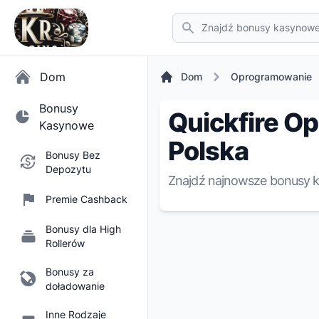
Znajdź bonusy kasynowe
Dom
Dom
Oprogramowanie
Bonusy
Quickfire O
Kasynowe
Polska
Bonusy Bez
Depozytu
Znajdź najnowsze bonusy k
Premie Cashback
Bonusy dla High
Rollerów
Bonusy za
doładowanie
Inne Rodzaje