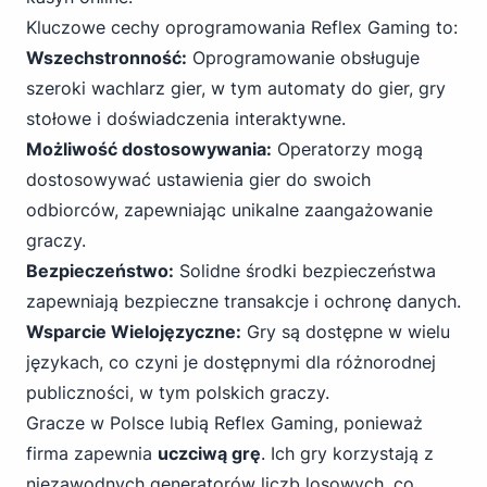
Kluczowe cechy oprogramowania Reflex Gaming to:
Wszechstronność:
Oprogramowanie obsługuje
szeroki wachlarz gier, w tym automaty do gier, gry
stołowe i doświadczenia interaktywne.
Możliwość dostosowywania:
Operatorzy mogą
dostosowywać ustawienia gier do swoich
odbiorców, zapewniając unikalne zaangażowanie
graczy.
Bezpieczeństwo:
Solidne środki bezpieczeństwa
zapewniają bezpieczne transakcje i ochronę danych.
Wsparcie Wielojęzyczne:
Gry są dostępne w wielu
językach, co czyni je dostępnymi dla różnorodnej
publiczności, w tym polskich graczy.
Gracze w Polsce lubią Reflex Gaming, ponieważ
firma zapewnia
uczciwą grę
. Ich gry korzystają z
niezawodnych generatorów liczb losowych, co