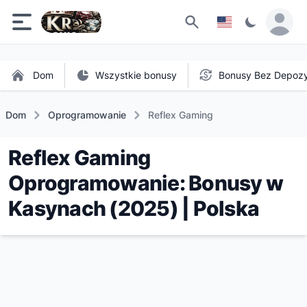
Szukaj
Dom
Wszystkie bonusy
Bonusy Bez Depoz
Dom
Oprogramowanie
Reflex Gaming
Reflex Gaming
Oprogramowanie: Bonusy w
Kasynach (2025) | Polska