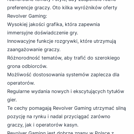
preferencje graczy. Oto kilka wyróżników oferty
Revolver Gaming:
Wysokiej jakości grafika, która zapewnia
immersyjne doświadczenie gry.
Innowacyjne funkcje rozgrywki, które utrzymują
zaangażowanie graczy.
Różnorodność tematów, aby trafić do szerokiego
grona odbiorców.
Możliwość dostosowania systemów zaplecza dla
operatorów.
Regularne wydania nowych i ekscytujących tytułów
gier.
Te cechy pomagają Revolver Gaming utrzymać silną
pozycję na rynku i nadal przyciągać zarówno
graczy, jak i operatorów kasyn.
Revolver Gaming jest dobrze znany w Polsce z