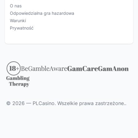
O nas
Odpowiedzialna gra hazardowa
Warunki
Prywatność
© 2026 —
PLCasino
. Wszelkie prawa zastrzeżone..