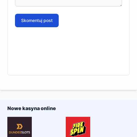
Skomentuj post
Nowe kasyna online