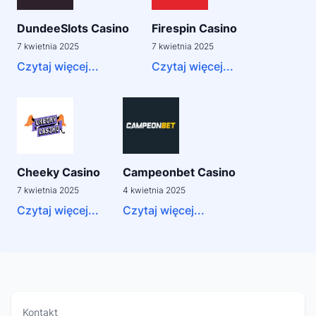
DundeeSlots Casino
Firespin Casino
7 kwietnia 2025
7 kwietnia 2025
Czytaj więcej...
Czytaj więcej...
Cheeky Casino
Campeonbet Casino
7 kwietnia 2025
4 kwietnia 2025
Czytaj więcej...
Czytaj więcej...
Kontakt