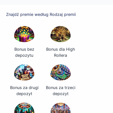
Znajdź premie według Rodzaj premii
Bonus bez
Bonus dla High
depozytu
Rollera
Bonus za drugi
Bonus za trzeci
depozyt
depozyt