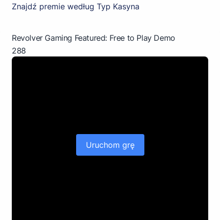
Znajdź premie według Typ Kasyna
Revolver Gaming Featured: Free to Play Demo
288
Uruchom grę