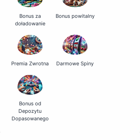
Bonus za
Bonus powitalny
doładowanie
Premia Zwrotna
Darmowe Spiny
Bonus od
Depozytu
Dopasowanego