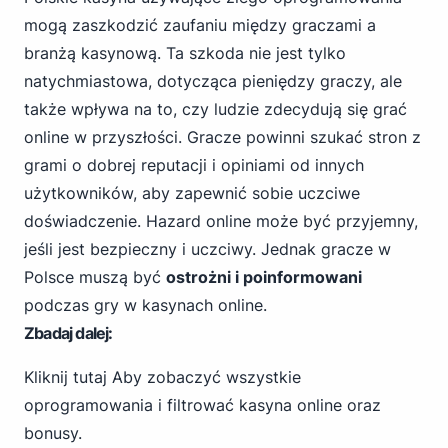
mogą zaszkodzić zaufaniu między graczami a
branżą kasynową. Ta szkoda nie jest tylko
natychmiastowa, dotycząca pieniędzy graczy, ale
także wpływa na to, czy ludzie zdecydują się grać
online w przyszłości. Gracze powinni szukać stron z
grami o dobrej reputacji i opiniami od innych
użytkowników, aby zapewnić sobie uczciwe
doświadczenie. Hazard online może być przyjemny,
jeśli jest bezpieczny i uczciwy. Jednak gracze w
Polsce muszą być
ostrożni i poinformowani
podczas gry w kasynach online.
Zbadaj dalej:
Kliknij tutaj
Aby zobaczyć wszystkie
oprogramowania i filtrować kasyna online oraz
bonusy.