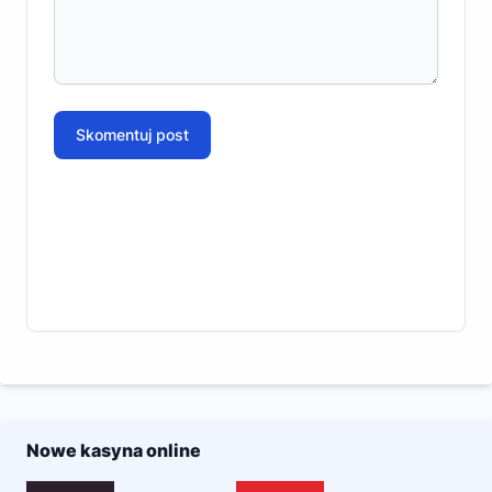
Skomentuj post
Nowe kasyna online