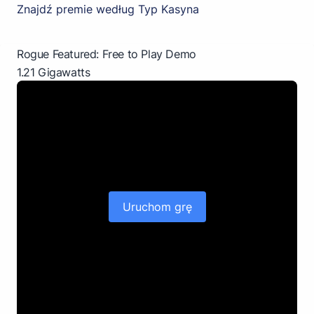
Znajdź premie według Typ Kasyna
Rogue Featured: Free to Play Demo
1.21 Gigawatts
Uruchom grę